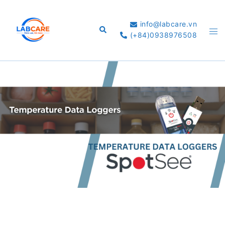
Skip
to
info@labcare.vn
Search
Tog
content
(+84)0938976508
me