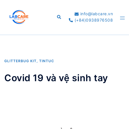
Skip
to
info@labcare.vn
Search
Tog
content
(+84)0938976508
me
GLITTERBUG KIT
,
TINTUC
Covid 19 và vệ sinh tay