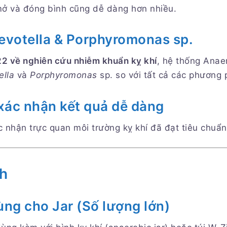
 mở và đóng bình cũng dễ dàng hơn nhiều.
Prevotella & Porphyromonas sp.
 22 về nghiên cứu nhiễm khuẩn kỵ khí
, hệ thống Anae
ella
và
Porphyromonas
sp. so với tất cả các phương 
 xác nhận kết quả dễ dàng
c nhận trực quan môi trường kỵ khí đã đạt tiêu chuẩn
h
g cho Jar (Số lượng lớn)