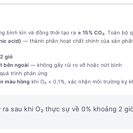
g bình kín và đồng thời tạo ra
≥ 15% CO₂
. Toàn bộ q
nic acid)
— thành phần hoạt chất chính của sản phẩ
2 giờ
t bên ngoài
— không gây rủi ro vỡ hoặc nứt bình
 quá trình phản ứng
n màu hồng
khi O₂ < 0,1%, xác nhận môi trường kỵ k
 ra sau khi O₂ thực sự về 0% khoảng 2 giờ