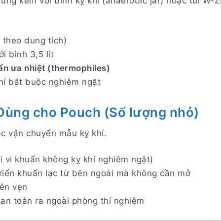
ùng kèm với bình kỵ khí (anaerobic jar) hoặc túi W-Z
lệ theo dung tích)
i bình 3,5 lít
ẩn ưa nhiệt (thermophiles)
khí bắt buộc nghiêm ngặt
ùng cho Pouch (Số lượng nhỏ)
ặc vận chuyển mẫu kỵ khí.
i vi khuẩn không kỵ khí nghiêm ngặt)
riển khuẩn lạc từ bên ngoài mà không cần mở
ên vẹn
 an toàn ra ngoài phòng thí nghiệm