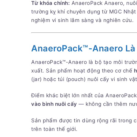
Từ khóa chính:
AnaeroPack Anaero, nuôi 
trường kỵ khí chuyên dụng từ MGC Nhật 
nghiệm vi sinh lâm sàng và nghiên cứu.
AnaeroPack™-Anaero Là
AnaeroPack™-Anaero là bộ tạo môi trườ
xuất. Sản phẩm hoạt động theo cơ chế
h
(jar) hoặc túi (pouch) nuôi cấy vi sinh vật
Điểm khác biệt lớn nhất của AnaeroPack
vào bình nuôi cấy
— không cần thêm nước,
Sản phẩm được tin dùng rộng rãi trong c
trên toàn thế giới.