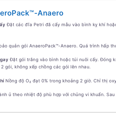
eroPack™-Anaero
cấy
Đặt các đĩa Petri đã cấy mẫu vào bình kỵ khí hoặc
ảo quản gói AnaeroPack™-Anaero. Quá trình hấp thụ
ngay
Đặt gói trắng vào bình hoặc túi nuôi cấy. Đóng 
 2 gói, không xếp chồng các gói lên nhau.
hí
Nồng độ O₂ đạt 0% trong khoảng 2 giờ. Chỉ thị o
nh ủ theo nhiệt độ phù hợp với chủng vi khuẩn. Sau