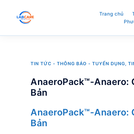
Skip
to
Trang chủ
content
Phư
TIN TỨC - THÔNG BÁO - TUYỂN DỤNG
,
T
AnaeroPack™-Anaero: G
Bản
AnaeroPack™-Anaero: G
Bản