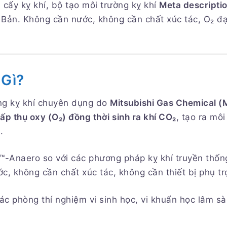
cấy kỵ khí, bộ tạo môi trường kỵ khí
Meta descriptio
Bản. Không cần nước, không cần chất xúc tác, O₂ đạt
 Gì?
ng kỵ khí chuyên dụng do
Mitsubishi Gas Chemical 
ấp thụ oxy (O₂) đồng thời sinh ra khí CO₂
, tạo ra môi
.
™-Anaero so với các phương pháp kỵ khí truyền thốn
 không cần chất xúc tác, không cần thiết bị phụ tr
ác phòng thí nghiệm vi sinh học, vi khuẩn học lâm s