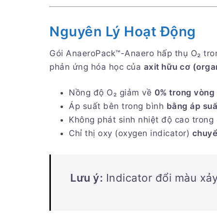
Nguyên Lý Hoạt Động
Gói AnaeroPack™-Anaero hấp thụ O₂ tron
phản ứng hóa học của
axit hữu cơ (orga
Nồng độ O₂ giảm về
0% trong vòng 
Áp suất bên trong bình
bằng áp suấ
Không phát sinh nhiệt độ cao trong
Chỉ thị oxy (oxygen indicator)
chuyể
Lưu ý:
Indicator đổi màu xảy