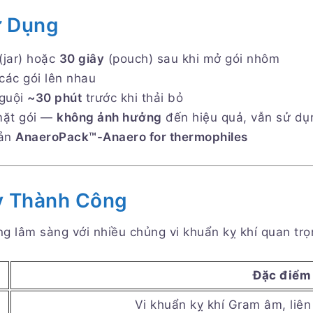
ử Dụng
(jar) hoặc
30 giây
(pouch) sau khi mở gói nhôm
các gói lên nhau
nguội
~30 phút
trước khi thải bỏ
mặt gói —
không ảnh hưởng
đến hiệu quả, vẫn sử dụ
bản
AnaeroPack™-Anaero for thermophiles
ấy Thành Công
 lâm sàng với nhiều chủng vi khuẩn kỵ khí quan trọ
Đặc điểm
Vi khuẩn kỵ khí Gram âm, liê