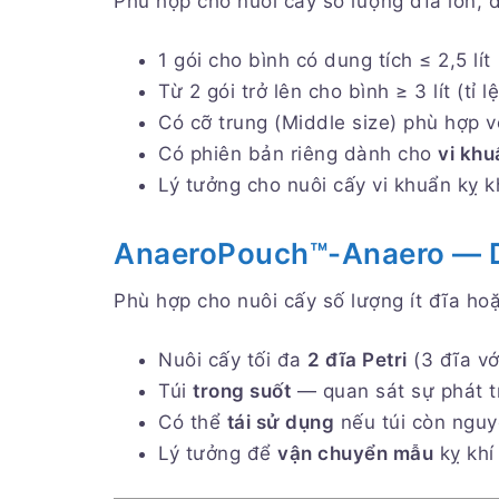
Phù hợp cho nuôi cấy số lượng đĩa lớn, d
1 gói cho bình có dung tích ≤ 2,5 lít
Từ 2 gói trở lên cho bình ≥ 3 lít (tỉ 
Có cỡ trung (Middle size) phù hợp vớ
Có phiên bản riêng dành cho
vi khu
Lý tưởng cho nuôi cấy vi khuẩn kỵ 
AnaeroPouch™-Anaero — D
Phù hợp cho nuôi cấy số lượng ít đĩa ho
Nuôi cấy tối đa
2 đĩa Petri
(3 đĩa vớ
Túi
trong suốt
— quan sát sự phát t
Có thể
tái sử dụng
nếu túi còn nguy
Lý tưởng để
vận chuyển mẫu
kỵ khí