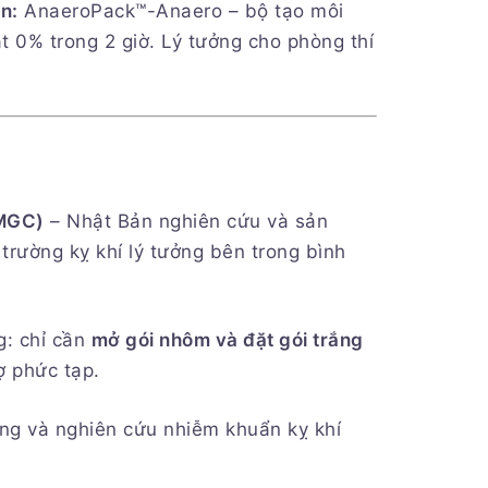
n:
AnaeroPack™-Anaero – bộ tạo môi
 0% trong 2 giờ. Lý tưởng cho phòng thí
(MGC)
– Nhật Bản nghiên cứu và sản
 trường kỵ khí lý tưởng bên trong bình
g: chỉ cần
mở gói nhôm và đặt gói trắng
ợ phức tạp.
àng và nghiên cứu nhiễm khuẩn kỵ khí