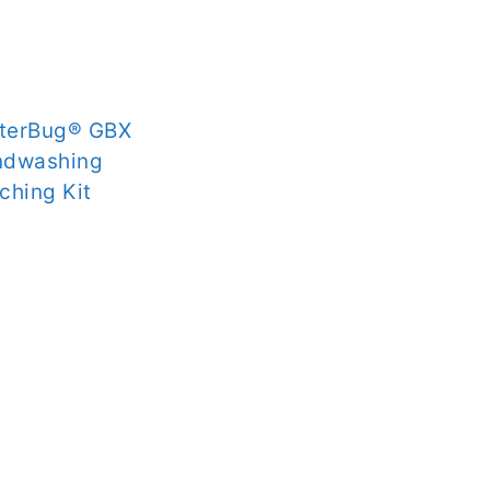
tterBug® GBX
ndwashing
ching Kit