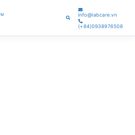
ệu
info@labcare.vn
Search
(+84)0938976508