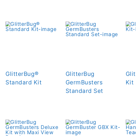
GlitterBug®
GlitterBug
Gli
Standard Kit
GermBusters
Kit
Standard Set