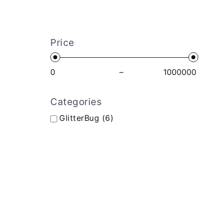
Price
–
Categories
GlitterBug
(6)