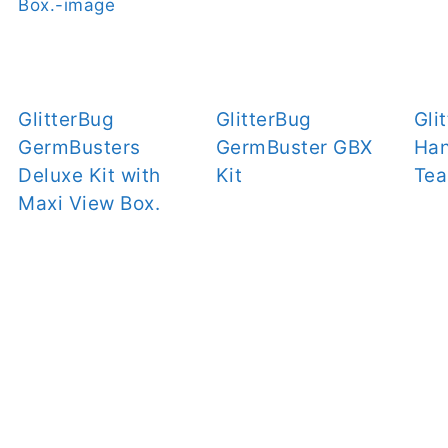
GlitterBug
GlitterBug
Gli
GermBusters
GermBuster GBX
Ha
Deluxe Kit with
Kit
Tea
Maxi View Box.