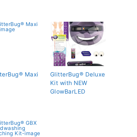
tterBug® Maxi
GlitterBug® Deluxe
Kit with NEW
GlowBarLED