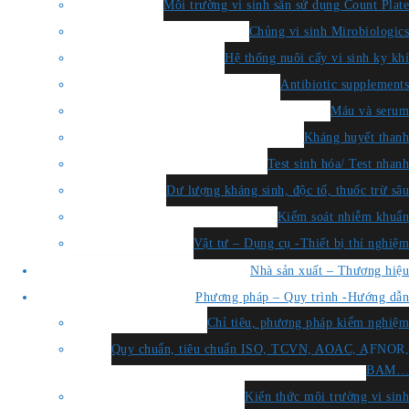
Môi trường vi sinh sẵn sử dụng Count Plate
Chủng vi sinh Mirobiologics
Hệ thống nuôi cấy vi sinh kỵ khí
Antibiotic supplements
Máu và serum
Kháng huyết thanh
Test sinh hóa/ Test nhanh
Dư lượng kháng sinh, độc tố, thuốc trừ sâu
Kiểm soát nhiễm khuẩn
Vật tư – Dụng cụ -Thiết bị thí nghiệm
Nhà sản xuất – Thương hiệu
Phương pháp – Quy trình -Hướng dẫn
Chỉ tiêu, phương pháp kiểm nghiệm
Quy chuẩn, tiêu chuẩn ISO, TCVN, AOAC, AFNOR,
BAM…
Kiến thức môi trường vi sinh