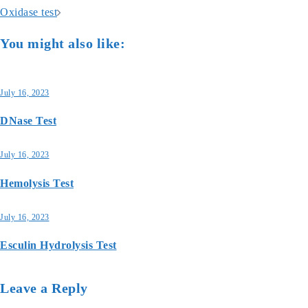
navigation
Oxidase test
You might also like:
July 16, 2023
DNase Test
July 16, 2023
Hemolysis Test
July 16, 2023
Esculin Hydrolysis Test
Leave a Reply