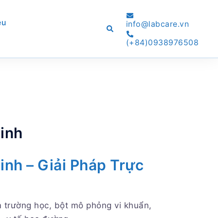
ệu
info@labcare.vn
Search
(+84)0938976508
inh
nh – Giải Pháp Trực
trường học, bột mô phỏng vi khuẩn,