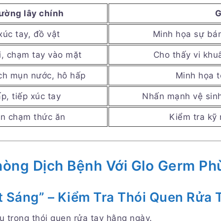
ường lây chính
G
xúc tay, đồ vật
Minh họa sự bá
i, chạm tay vào mặt
Cho thấy vi khu
ịch mụn nước, hô hấp
Minh họa t
p, tiếp xúc tay
Nhấn mạnh vệ sinh
n chạm thức ăn
Kiểm tra kỹ
hòng Dịch Bệnh Với Glo Germ P
t Sáng” – Kiểm Tra Thói Quen Rửa 
 trong thói quen rửa tay hằng ngày.