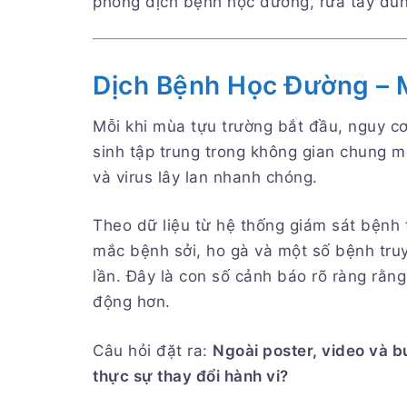
phòng dịch bệnh học đường, rửa tay đún
Dịch Bệnh Học Đường – 
Mỗi khi mùa tựu trường bắt đầu, nguy cơ
sinh tập trung trong không gian chung m
và virus lây lan nhanh chóng.
Theo dữ liệu từ hệ thống giám sát bệnh
mắc bệnh sởi, ho gà và một số bệnh tru
lần. Đây là con số cảnh báo rõ ràng rằn
động hơn.
Câu hỏi đặt ra:
Ngoài poster, video và b
thực sự thay đổi hành vi?