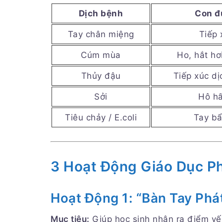
Dịch bệnh
Con đ
Tay chân miệng
Tiếp 
Cúm mùa
Ho, hắt hơ
Thủy đậu
Tiếp xúc d
Sởi
Hô hấ
Tiêu chảy / E.coli
Tay bẩ
3 Hoạt Động Giáo Dục P
Hoạt Động 1: “Bàn Tay Phá
Mục tiêu:
Giúp học sinh nhận ra điểm yếu