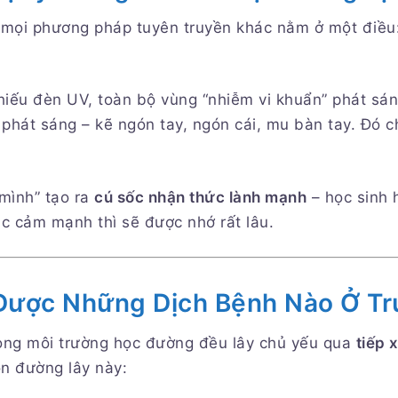
ới mọi phương pháp tuyên truyền khác nằm ở một điều
hiếu đèn UV, toàn bộ vùng “nhiễm vi khuẩn” phát sáng
phát sáng – kẽ ngón tay, ngón cái, mu bàn tay. Đó ch
 mình” tạo ra
cú sốc nhận thức lành mạnh
– học sinh 
c cảm mạnh thì sẽ được nhớ rất lâu.
Được Những Dịch Bệnh Nào Ở T
ong môi trường học đường đều lây chủ yếu qua
tiếp 
on đường lây này: