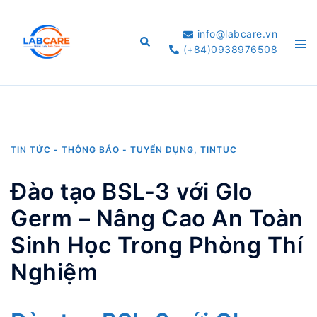
Skip
to
info@labcare.vn
Search
Tog
content
(+84)0938976508
me
TIN TỨC - THÔNG BÁO - TUYỂN DỤNG
,
TINTUC
Đào tạo BSL-3 với Glo
Germ – Nâng Cao An Toàn
Sinh Học Trong Phòng Thí
Nghiệm