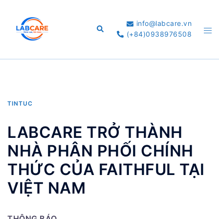
Skip
to
info@labcare.vn
Search
Tog
content
(+84)0938976508
me
TINTUC
LABCARE TRỞ THÀNH
NHÀ PHÂN PHỐI CHÍNH
THỨC CỦA FAITHFUL TẠI
VIỆT NAM
THÔNG BÁO