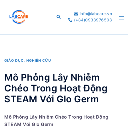
Skip
to
info@labcare.vn
Search
Tog
content
(+84)0938976508
me
GIÁO DỤC, NGHIÊN CỨU
Mô Phỏng Lây Nhiễm
Chéo Trong Hoạt Động
STEAM Với Glo Germ
Mô Phỏng Lây Nhiễm Chéo Trong Hoạt Động
STEAM Với Glo Germ