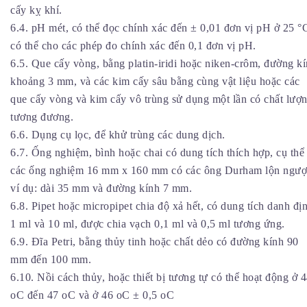
cấy kỵ khí.
6.4. pH mét, có thể đọc chính xác đến ± 0,01 đơn vị pH ở 25 °
có thể cho các phép đo chính xác đến 0,1 đơn vị pH.
6.5. Que cấy vòng, bằng platin-iridi hoặc niken-crôm, đường k
khoảng 3 mm, và các kim cấy sâu bằng cùng vật liệu hoặc các
que cấy vòng và kim cấy vô trùng sử dụng một lần có chất lượ
tương đương.
6.6. Dụng cụ lọc, để khử trùng các dung dịch.
6.7. Ống nghiệm, bình hoặc chai có dung tích thích hợp, cụ thể 
các ống nghiệm 16 mm x 160 mm có các ông Durham lộn ngượ
ví dụ: dài 35 mm và đường kính 7 mm.
6.8. Pipet hoặc micropipet chia độ xả hết, có dung tích danh đị
1 ml và 10 ml, được chia vạch 0,1 ml và 0,5 ml tương ứng.
6.9. Đĩa Petri, bằng thủy tinh hoặc chất dẻo có đường kính 90
mm đến 100 mm.
6.10. Nồi cách thủy, hoặc thiết bị tương tự có thể hoạt động ở 
oC đến 47 oC và ở 46 oC ± 0,5 oC