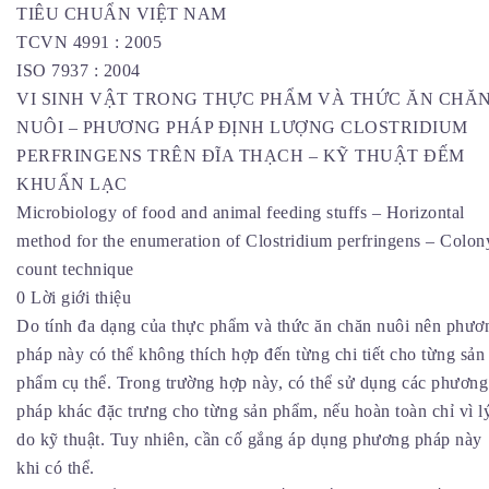
TIÊU CHUẨN VIỆT NAM
TCVN 4991 : 2005
ISO 7937 : 2004
VI SINH VẬT TRONG THỰC PHẨM VÀ THỨC ĂN CHĂ
NUÔI – PHƯƠNG PHÁP ĐỊNH LƯỢNG CLOSTRIDIUM
PERFRINGENS TRÊN ĐĨA THẠCH – KỸ THUẬT ĐẾM
KHUẨN LẠC
Microbiology of food and animal feeding stuffs – Horizontal
method for the enumeration of Clostridium perfringens – Colon
count technique
0 Lời giới thiệu
Do tính đa dạng của thực phẩm và thức ăn chăn nuôi nên phươ
pháp này có thể không thích hợp đến từng chi tiết cho từng sản
phẩm cụ thể. Trong trường hợp này, có thể sử dụng các phương
pháp khác đặc trưng cho từng sản phẩm, nếu hoàn toàn chỉ vì l
do kỹ thuật. Tuy nhiên, cần cố gắng áp dụng phương pháp này
khi có thể.