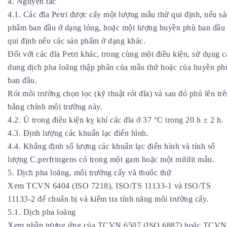
4. Nguyên tắc
4.1. Các đĩa Petri được cấy một lượng mẫu thử qui định, nếu sả
phẩm ban đầu ở dạng lỏng, hoặc một lượng huyền phù ban đầu
qui định nếu các sản phẩm ở dạng khác.
Đối với các đĩa Petri khác, trong cùng một điều kiện, sử dụng c
dung dịch pha loãng thập phân của mẫu thử hoặc của huyền ph
ban đầu.
Rót môi trường chọn lọc (kỹ thuật rót đĩa) và sau đó phủ lên trê
bằng chính môi trường này.
4.2. Ủ trong điều kiện kỵ khí các đĩa ở 37 °C trong 20 h ± 2 h.
4.3. Định lượng các khuẩn lạc điển hình.
4.4. Khẳng định số lượng các khuẩn lạc điển hình và tính số
lượng C.perfringens có trong một gam hoặc một mililit mẫu.
5. Dịch pha loãng, môi trường cấy và thuốc thử
Xem TCVN 6404 (ISO 7218), ISO/TS 11133-1 và ISO/TS
11133-2 để chuẩn bị và kiểm tra tính năng môi trường cấy.
5.1. Dịch pha loãng
Xem phần tương ứng của TCVN 6507 (ISO 6887) hoặc TCVN