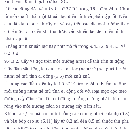
kín thêm 10 ml thạch cơ bản SC.
Để cho đông đặc và ủ kỵ khí ở 37 °C trong 18 h đến 24 h. Chọ
từ mỗi đĩa ít nhất một khuẩn lạc điển hình và phân lập tốt. Nếu
cần, lặp lại quá trình cấy ria và cấy trên các đĩa môi trường thạ
cơ bản SC cho đến khi thu được các khuẩn lạc đen điển hình
phân lập tốt.
Khẳng định khuẩn lạc này như mô tả trong 9.4.3.2, 9.4.3.3 và
9.4.3.4.
9.4.3.2. Cấy và đọc trên môi trường nitrat để thử tính di động
Cấy đâm sâu từng khuẩn lạc chọn lọc (xem 9.3) sang môi trườ
nitrat để thử tính di động (5.5) mới khử khí.
Ủ trong các điều kiện kỵ khí ở 37 °C trong 24 h. Kiểm tra ống
môi trường nitrat để thử tính di động đối với loại mọc dọc theo
đường cấy đâm sâu. Tính di động là bằng chứng phát triển lan
rộng vào môi trường cách xa đường cấy đâm sâu.
Kiểm tra sự có mặt của nitrit bằng cách dùng pipet chia độ (6.8
và bầu bóp cao su (6.11) lấy từ 0,2 ml đến 0,5 ml thuốc thử phá
hiện nitrit (5.6) cho vào từng ống môi trường nitrat để thử tính 