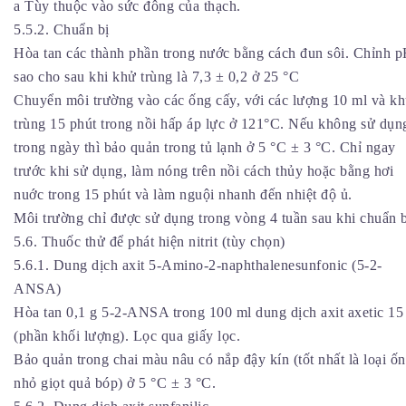
a Tùy thuộc vào sức đông của thạch.
5.5.2. Chuẩn bị
Hòa tan các thành phần trong nước bằng cách đun sôi. Chỉnh 
sao cho sau khi khử trùng là 7,3 ± 0,2 ở 25 °C
Chuyển môi trường vào các ống cấy, với các lượng 10 ml và k
trùng 15 phút trong nồi hấp áp lực ở 121°C. Nếu không sử dụn
trong ngày thì bảo quản trong tủ lạnh ở 5 °C ± 3 °C. Chỉ ngay
trước khi sử dụng, làm nóng trên nồi cách thủy hoặc bằng hơi
nuớc trong 15 phút và làm nguội nhanh đến nhiệt độ ủ.
Môi trường chỉ được sử dụng trong vòng 4 tuần sau khi chuẩn b
5.6. Thuốc thử để phát hiện nitrit (tùy chọn)
5.6.1. Dung dịch axit 5-Amino-2-naphthalenesunfonic (5-2-
ANSA)
Hòa tan 0,1 g 5-2-ANSA trong 100 ml dung dịch axit axetic 1
(phần khối lượng). Lọc qua giấy lọc.
Bảo quản trong chai màu nâu có nắp đậy kín (tốt nhất là loại ố
nhỏ giọt quả bóp) ở 5 °C ± 3 °C.