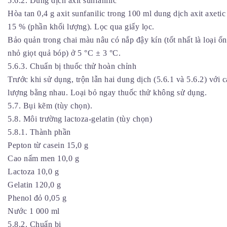
5.6.2. Dung dịch axit sunfanilic
Hòa tan 0,4 g axit sunfanilic trong 100 ml dung dịch axit axetic
15 % (phần khối lượng). Lọc qua giấy lọc.
Bảo quản trong chai màu nâu có nắp đậy kín (tốt nhất là loại ố
nhỏ giọt quả bóp) ở 5 °C ± 3 °C.
5.6.3. Chuẩn bị thuốc thử hoàn chỉnh
Trước khi sử dụng, trộn lẫn hai dung dịch (5.6.1 và 5.6.2) với c
lượng bằng nhau. Loại bỏ ngay thuốc thử không sử dụng.
5.7. Bụi kẽm (tùy chọn).
5.8. Môi trường lactoza-gelatin (tùy chọn)
5.8.1. Thành phần
Pepton từ casein 15,0 g
Cao nấm men 10,0 g
Lactoza 10,0 g
Gelatin 120,0 g
Phenol đỏ 0,05 g
Nước 1 000 ml
5.8.2. Chuẩn bị