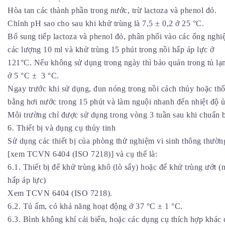
Hòa tan các thành phần trong nước, trừ lactoza và phenol đỏ.
Chỉnh pH sao cho sau khi khử trùng là 7,5 ± 0,2 ở 25 °C.
Bổ sung tiếp lactoza và phenol đỏ, phân phối vào các ống ngh
các lượng 10 ml và khử trùng 15 phút trong nồi hấp áp lực ở
121°C. Nếu không sử dụng trong ngày thì bảo quản trong tủ lạ
ở 5 °C ± 3 °C.
Ngay trước khi sử dụng, đun nóng trong nồi cách thủy hoặc thổ
bằng hơi nước trong 15 phút và làm nguội nhanh đến nhiệt độ ủ
Môi trường chỉ được sử dụng trong vòng 3 tuần sau khi chuẩn b
6. Thiết bị và dụng cụ thủy tinh
Sử dụng các thiết bị của phòng thử nghiệm vi sinh thông thườn
[xem TCVN 6404 (ISO 7218)] và cụ thể là:
6.1. Thiết bị để khử trùng khô (lò sấy) hoặc để khử trùng ướt (
hấp áp lực)
Xem TCVN 6404 (ISO 7218).
6.2. Tủ ấm, có khả năng hoạt động ở 37 °C ± 1 °C.
6.3. Bình không khí cải biến, hoặc các dụng cụ thích hợp khác 