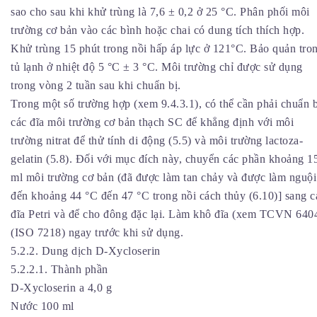
sao cho sau khi khử trùng là 7,6 ± 0,2 ở 25 °C. Phân phối môi
trường cơ bản vào các bình hoặc chai có dung tích thích hợp.
Khử trùng 15 phút trong nồi hấp áp lực ở 121°C. Bảo quản tro
tủ lạnh ở nhiệt độ 5 °C ± 3 °C. Môi trường chỉ được sử dụng
trong vòng 2 tuần sau khi chuẩn bị.
Trong một số trường hợp (xem 9.4.3.1), có thể cần phải chuẩn b
các đĩa môi trường cơ bản thạch SC để khẳng định với môi
trường nitrat để thử tính di động (5.5) và môi trường lactoza-
gelatin (5.8). Đối với mục đích này, chuyển các phần khoảng 1
ml môi trường cơ bản (đã được làm tan chảy và được làm nguội
đến khoảng 44 °C đến 47 °C trong nồi cách thủy (6.10)] sang c
đĩa Petri và để cho đông đặc lại. Làm khô đĩa (xem TCVN 640
(ISO 7218) ngay trước khi sử dụng.
5.2.2. Dung dịch D-Xycloserin
5.2.2.1. Thành phần
D-Xycloserin a 4,0 g
Nước 100 ml