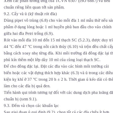
Xem các phần tương ứng của TCVN 6507 (ISO 6887) và tiêu
chuẩn riêng liên quan tới sản phẩm.
9.2. Cấy và ủ (kỹ thuật rót đĩa)
Dùng pipet vô trùng (6.8) cho vào mỗi đĩa 1 ml mẫu thử nếu sả
phẩm ở dạng lỏng hoặc 1 ml huyền phù ban đầu cho vào chính
giữa hai đĩa Petri trống (6.9).
Rót vào mỗi đĩa 10 ml đến 15 ml thạch SC (5.2.3), được duy trì
44 °C đến 47 °C trong nồi cách thủy (6.10) và trộn đều chất cấ
bằng cách xoay nhẹ từng đĩa. Khi môi trường đã đông đặc lại th
phủ kín thêm một lớp dày 10 ml của cùng loại thạch SC.
Để cho đông đặc lại. Đặt các đĩa vào các bình môi trường cải
biến hoặc các vật đựng thích hợp khác (6.3) và ủ trong các điều
kiện kỵ khí ở 37 °C trong 20 h ± 2 h. Thời gian ủ kéo dài có th
làm cho các đĩa bị quá đen.
Tiến hành qui trình tương tự đối với các dung dịch pha loãng đ
chuẩn bị (xem 9.1).
9.3. Đếm và chọn các khuẩn lạc
Sau giai đoạn ủ qui định (9.2), chọn tất cả các đĩa chứa ít hơn