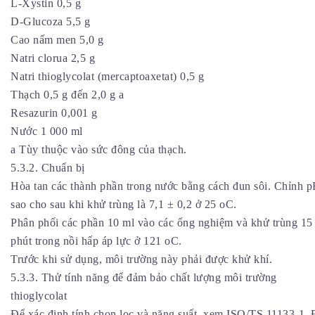
L-Xystin 0,5 g
D-Glucoza 5,5 g
Cao nấm men 5,0 g
Natri clorua 2,5 g
Natri thioglycolat (mercaptoaxetat) 0,5 g
Thạch 0,5 g đến 2,0 g a
Resazurin 0,001 g
Nước 1 000 ml
a Tùy thuộc vào sức đông của thạch.
5.3.2. Chuẩn bị
Hòa tan các thành phần trong nước bằng cách đun sôi. Chỉnh 
sao cho sau khi khử trùng là 7,1 ± 0,2 ở 25 oC.
Phân phối các phần 10 ml vào các ống nghiệm và khử trùng 15
phút trong nồi hấp áp lực ở 121 oC.
Trước khi sử dụng, môi trường này phải được khử khí.
5.3.3. Thử tính năng để đảm bảo chất lượng môi trường
thioglycolat
Để xác định tính chọn lọc và năng suất, xem ISO/TS 11133-1. 