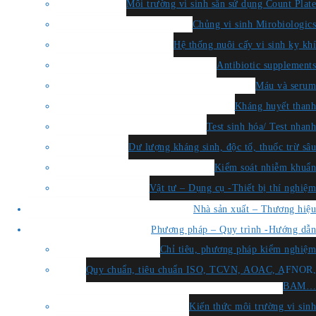
Môi trường vi sinh sẵn sử dụng Count Plate
Chủng vi sinh Mirobiologics
Hệ thống nuôi cấy vi sinh kỵ khí
Antibiotic supplements
Máu và serum
Kháng huyết thanh
Test sinh hóa/ Test nhanh
Dư lượng kháng sinh, độc tố, thuốc trừ sâu
Kiểm soát nhiễm khuẩn
Vật tư – Dụng cụ -Thiết bị thí nghiệm
Nhà sản xuất – Thương hiệu
Phương pháp – Quy trình -Hướng dẫn
Chỉ tiêu, phương pháp kiểm nghiệm
Quy chuẩn, tiêu chuẩn ISO, TCVN, AOAC, AFNOR,
BAM…
Kiến thức môi trường vi sinh