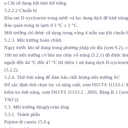
a Chỉ sử dụng bột tinh thể trắng.
5.2.2.2 Chuẩn bị
Hòa tan D-xycloserin trong nước và lọc dung dịch để khử trùng
Bảo quản trong tủ lạnh ở 3 °C ± 2 °C.
Môi trường chỉ được sử dụng trong vòng 4 tuần sau khi chuẩn b
5.2.3. Môi trường hoàn chỉnh
Ngay trước khi sử dụng trong phương pháp rót đĩa (xem 9.2), c
100 ml môi trường cơ bản tan chảy vô trùng (5.2.1) đã được là
nguội đến 44 °C đến 47 °C thì thêm 1 ml dung dịch D-xycloser
(5.2.2).
5.2.4. Thử tính năng để đảm bảo chất lượng môi trường SC
Để xác định tính chọn lọc và năng suất, xem ISO/TS 11133-1. 
kiểm tra tính năng, xem ISO/TS 11133-2 : 2003, Bảng B.1 [xe
TS(C)].
5.3. Môi trường thioglycolat lỏng
5.3.1. Thành phần
Pepton từ casein 15,0 g