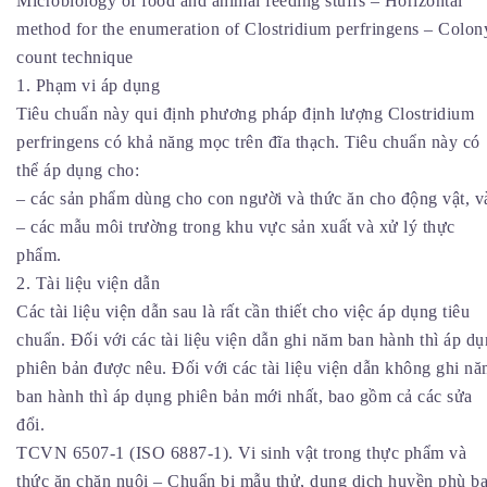
Microbiology of food and animal feeding stuffs – Horizontal
method for the enumeration of Clostridium perfringens – Colon
count technique
1. Phạm vi áp dụng
Tiêu chuẩn này qui định phương pháp định lượng Clostridium
perfringens có khả năng mọc trên đĩa thạch. Tiêu chuẩn này có
thể áp dụng cho:
– các sản phẩm dùng cho con người và thức ăn cho động vật, v
– các mẫu môi trường trong khu vực sản xuất và xử lý thực
phẩm.
2. Tài liệu viện dẫn
Các tài liệu viện dẫn sau là rất cần thiết cho việc áp dụng tiêu
chuẩn. Đối với các tài liệu viện dẫn ghi năm ban hành thì áp d
phiên bản được nêu. Đối với các tài liệu viện dẫn không ghi n
ban hành thì áp dụng phiên bản mới nhất, bao gồm cả các sửa
đổi.
TCVN 6507-1 (ISO 6887-1). Vi sinh vật trong thực phẩm và
thức ăn chăn nuôi – Chuẩn bị mẫu thử, dung dịch huyền phù b