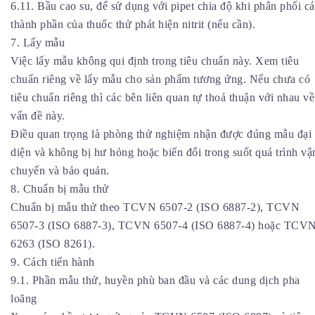
6.11. Bầu cao su, để sử dụng với pipet chia độ khi phân phối c
thành phần của thuốc thử phát hiện nitrit (nếu cần).
7. Lấy mẫu
Việc lấy mẫu không qui định trong tiêu chuẩn này. Xem tiêu
chuẩn riêng về lấy mẫu cho sản phẩm tương ứng. Nếu chưa có
tiêu chuẩn riêng thì các bên liên quan tự thoả thuận với nhau về
vấn đề này.
Điều quan trọng là phòng thử nghiệm nhận được đúng mẫu đại
diện và không bị hư hỏng hoặc biến đổi trong suốt quá trình vậ
chuyển và bảo quản.
8. Chuẩn bị mẫu thử
Chuẩn bị mẫu thử theo TCVN 6507-2 (ISO 6887-2), TCVN
6507-3 (ISO 6887-3), TCVN 6507-4 (ISO 6887-4) hoặc TCV
6263 (ISO 8261).
9. Cách tiến hành
9.1. Phần mẫu thử, huyền phù ban đầu và các dung dịch pha
loãng