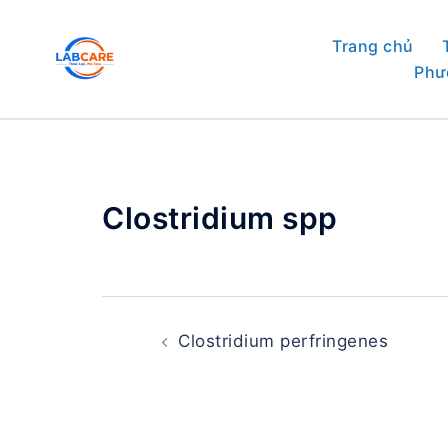
Skip
to
Trang chủ
content
Phư
Clostridium spp
Post
navigation
Clostridium perfringenes