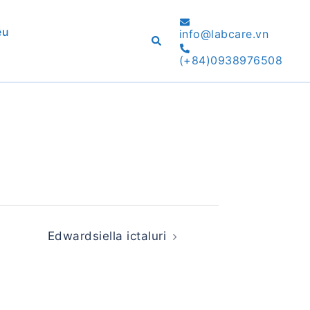
ệu
info@labcare.vn
Search
(+84)0938976508
Edwardsiella ictaluri