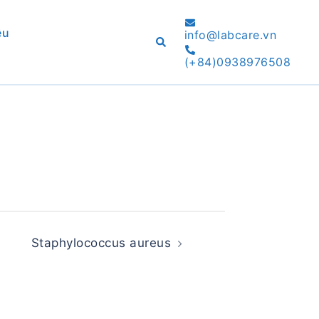
ệu
info@labcare.vn
Search
(+84)0938976508
Staphylococcus aureus