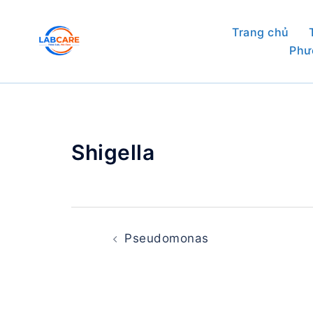
Skip
to
Trang chủ
content
Phư
Shigella
Post
navigation
Pseudomonas