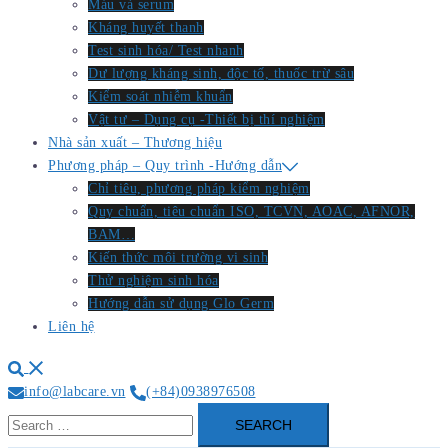
Máu và serum
Kháng huyết thanh
Test sinh hóa/ Test nhanh
Dư lượng kháng sinh, độc tố, thuốc trừ sâu
Kiểm soát nhiễm khuẩn
Vật tư – Dụng cụ -Thiết bị thí nghiệm
Nhà sản xuất – Thương hiệu
Phương pháp – Quy trình -Hướng dẫn
Chỉ tiêu, phương pháp kiểm nghiệm
Quy chuẩn, tiêu chuẩn ISO, TCVN, AOAC, AFNOR,
BAM…
Kiến thức môi trường vi sinh
Thử nghiệm sinh hóa
Hướng dẫn sử dụng Glo Germ
Liên hệ
Search
info@labcare.vn
(+84)0938976508
Search
for: