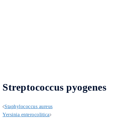
Streptococcus pyogenes
Post
Staphylococcus aureus
navigation
Yersinia enterocolitica