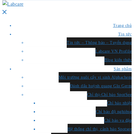
Close
menu
Trang chủ
Tin tức
Tin tức – Thông báo – Tuyển dụng
Labcare VN Profile
Blog kiến thức
Sản phẩm
Môi trường nuôi cấy vi sinh Alphachem
Đánh dấu huỳnh quang Glo Germ
Chỉ thị-Chỉ báo SpotSee
Chỉ báo nhiệt
Chỉ báo độ nghiêng
Chỉ báo va đập
Hệ thống chỉ thị, cảnh báo Spotsee