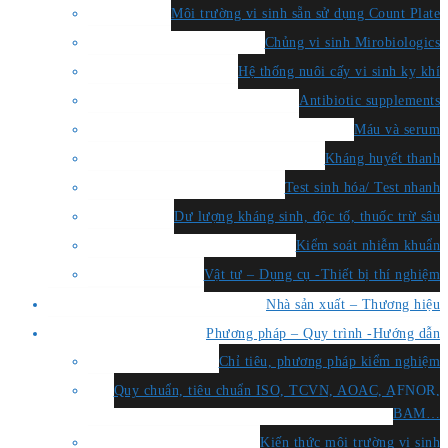
Môi trường vi sinh sẵn sử dụng Count Plate
Chủng vi sinh Mirobiologics
Hệ thống nuôi cấy vi sinh kỵ khí
Antibiotic supplements
Máu và serum
Kháng huyết thanh
Test sinh hóa/ Test nhanh
Dư lượng kháng sinh, độc tố, thuốc trừ sâu
Kiểm soát nhiễm khuẩn
Vật tư – Dụng cụ -Thiết bị thí nghiệm
Nhà sản xuất – Thương hiệu
Phương pháp – Quy trình -Hướng dẫn
Chỉ tiêu, phương pháp kiểm nghiệm
Quy chuẩn, tiêu chuẩn ISO, TCVN, AOAC, AFNOR,
BAM…
Kiến thức môi trường vi sinh