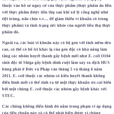
thuộc vào hồ sơ nguy cơ của thực phẩm (thực phẩm ăn liền
với thực phẩm được tiêu thụ sau khi xử lý công nghệ như
tiệt trùng, nấu chín v.v… để giảm thiểu vi khuẩn có trong
thực phẩm) và tình trạng sức khỏe của người tiêu thụ thực
phẩm đó.
Ngoài ra, các loài vi khuẩn này có bộ gen với tính mềm dẻo
cao, có thể có bố trí khác lạ của gen độc có khả năng làm
tăng các nhóm huyết thanh gây bệnh mới như
E. coli
O104
sinh độc tố Shiga gây bệnh dính ruột làm xảy ra dịch HUS
bùng phát ở Đức và Pháp vào tháng 5 và tháng 6 năm
2011.
E. coli
thuộc các nhóm có kiểu huyết thanh không
điển hình mới có thể sinh ra từ một thực khuẩn
stx
-cải biến
bởi một chủng
E. coli
thuộc các nhóm gây bệnh khác với
STEC.
Các chủng không điển hình đó nằm trong phạm vi áp dụng
của tiêu chuẩn này và có thể phát hiện được vì chúng