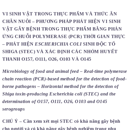
VI SINH VẬT TRONG THỰC PHẨM VÀ THỨC ĂN
CHĂN NUÔI – PHƯƠNG PHÁP PHÁT HIỆN VI SINH
VẬT GÂY BỆNH TRONG THỰC PHẨM BẰNG PHẢN
ỨNG CHUỖI POLYMERASE (PCR) THỜI GIAN THỰC
– PHÁT HIỆN
ESCHERICHIA COLI
SINH ĐỘC TỐ
SHIGA (STEC) VÀ XÁC ĐỊNH CÁC NHÓM HUYẾT
THANH O157, O111, O26, O103 VÀ O145
Microbiology of food and animal feed – Real-time polymerase
chain reaction (PCR)-based method for the detection of food-
borne pathogens – Horizontal method for the detection of
Shiga toxin-producing Escherichia coli (STEC) and the
determination of O157, O111, O26, O103 and O145
serogroups
CHÚ Ý – Cần xem xét mọi STEC có khả năng gây bệnh
cho người và có khả năng gây bệnh nghiêm trọng phụ