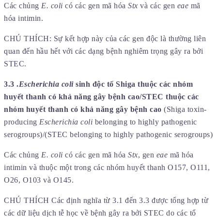
Các chủng
E. coli
có các gen mã hóa
Stx
và các gen
eae
mã
hóa intimin.
CHÚ THÍCH: Sự kết hợp này của các gen độc là thường liên
quan đến hầu hết với các dạng bệnh nghiêm trọng gây ra bởi
STEC.
3.3 .
Escherichia coli
sinh độc tố Shiga thuộc các nhóm
huyết thanh có khả năng gây bệnh cao/STEC thuộc các
nhóm huyết thanh có khả năng gây bệnh cao
(Shiga toxin-
producing
Escherichia coli
belonging to highly pathogenic
serogroups)/(STEC belonging to highly pathogenic serogroups)
Các chủng
E. coli
có các gen mã hóa
Stx
, gen
eae
mã hóa
intimin và thuộc một trong các nhóm huyết thanh O157, O111,
O26, O103 và O145.
CHÚ THÍCH Các định nghĩa từ 3.1 đến 3.3 được tổng hợp từ
các dữ liệu dịch tễ học về bệnh gây ra bởi STEC do các tổ