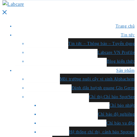
Close
menu
Trang chủ
Tin tức
Tin tức – Thông báo – Tuyển dụng
Labcare VN Profile
Blog kiến thức
Sản phẩm
Môi trường nuôi cấy vi sinh Alphachem
Đánh dấu huỳnh quang Glo Germ
Chỉ thị-Chỉ báo SpotSee
Chỉ báo nhiệt
Chỉ báo độ nghiêng
Chỉ báo va đập
Hệ thống chỉ thị, cảnh báo Spotsee