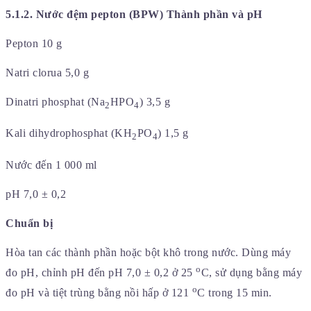
5.1.2. Nước đệm pepton (BPW) Thành phần và pH
Pepton 10 g
Natri clorua 5,0 g
Dinatri phosphat (Na
HPO
) 3,5 g
2
4
Kali dihydrophosphat (KH
PO
) 1,5 g
2
4
Nước đến 1 000 ml
pH 7,0 ± 0,2
Chuẩn bị
Hòa tan các thành phần hoặc bột khô trong nước. Dùng máy
o
đo pH, chỉnh pH đến pH 7,0 ± 0,2 ở 25
C, sử dụng bằng máy
o
đo pH và tiệt trùng bằng nồi hấp ở 121
C trong 15 min.