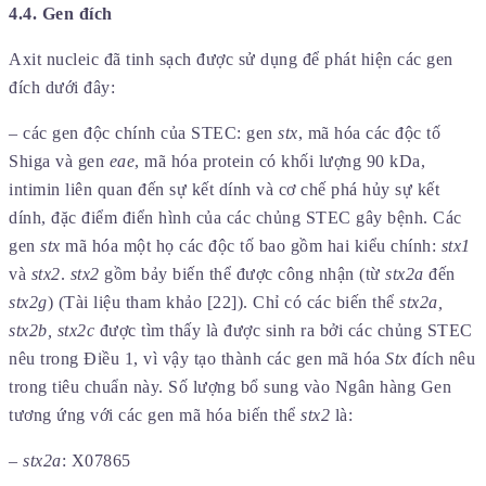
4.4. Gen đích
Axit nucleic đã tinh sạch được sử dụng để phát hiện các gen
đích dưới đây:
– các gen độc chính của STEC: gen
stx
, mã hóa các độc tố
Shiga và gen
eae
, mã hóa protein có khối lượng 90 kDa,
intimin liên quan đến sự kết dính và cơ chế phá hủy sự kết
dính, đặc điểm điển hình của các chủng STEC gây bệnh. Các
gen
stx
mã hóa một họ các độc tố bao gồm hai kiểu chính:
stx1
và
stx2
.
stx2
gồm bảy biến thể được công nhận (từ
stx2a
đến
stx2g
) (Tài liệu tham khảo [22]). Chỉ có các biến thể
stx2a,
stx2b, stx2c
được tìm thấy là được sinh ra bởi các chủng STEC
nêu trong Điều 1, vì vậy tạo thành các gen mã hóa
Stx
đích nêu
trong tiêu chuẩn này. Số lượng bổ sung vào Ngân hàng Gen
tương ứng với các gen mã hóa biến thể
stx2
là:
–
stx2a
: X07865