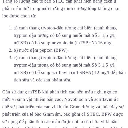
Tăng số lượng các tế bào STEC cần phát hiện bằng cách ủ
phần mẫu thử trong môi trường dinh dưỡng lỏng không chọn
lọc được chọn từ:
a) canh thang trypton-đậu tương cải biến (canh thang
trypton-đậu tương có bổ sung muối mật Số 3 1,5 g/l,
mTSB) có bổ sung novobiocin (mTSB+N) 16 mg/l.
b) nước đệm pepton (BPW);
c) canh thang trypton-đậu tương cải biến (canh thang
trypton-đậu tương có bổ sung muối mật Số 3 1,5 g/l,
mTSB) có bổ sung acriflavin (mTSB+A) 12 mg/l để phân
tích sữa và các sản phẩm sữa.
Cần sử dụng mTSB khi phân tích các nền mẫu nghi ngờ có
mức vi sinh vật nhiễm bẩn cao. Novobiocin và acriflavin ức
chế sự phát triển của các vi khuẩn Gram dương và thúc đẩy sự
phát triển của tế bào Gram âm, bao gồm cả STEC. BPW được
sử dụng để phân tích các mẫu được coi là có chứa vi khuẩn