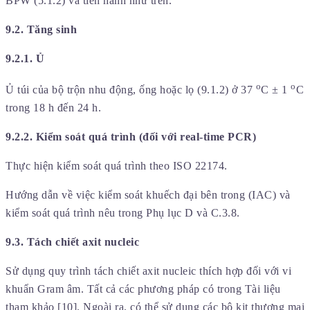
BPW (5.1.2) và tiến hành như trên.
9.2. Tăng sinh
9.2.1. Ủ
o
o
Ủ túi của bộ trộn nhu động, ống hoặc lọ (9.1.2) ở 37
C ± 1
C
trong 18 h đến 24 h.
9.2.2. Kiểm soát quá trình (đối với real-time PCR)
Thực hiện kiểm soát quá trình theo ISO 22174.
Hướng dẫn về việc kiểm soát khuếch đại bên trong (IAC) và
kiểm soát quá trình nêu trong Phụ lục D và C.3.8.
9.3. Tách chiết axit nucleic
Sử dụng quy trình tách chiết axit nucleic thích hợp đối với vi
khuẩn Gram âm. Tất cả các phương pháp có trong Tài liệu
tham khảo [10]. Ngoài ra, có thể sử dụng các bộ kit thương mại