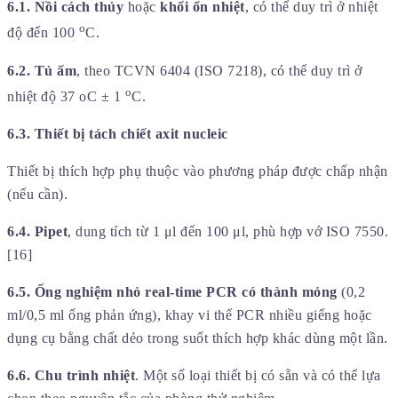
6.1. Nồi cách thủy
hoặc
khối ổn nhiệt
, có thể duy trì ở nhiệt
o
độ đến 100
C.
6.2. Tủ ấm
, theo TCVN 6404 (ISO 7218), có thể duy trì ở
o
nhiệt độ 37 oC ± 1
C.
6.3. Thiết bị tách chiết axit nucleic
Thiết bị thích hợp phụ thuộc vào phương pháp được chấp nhận
(nếu cần).
6.4. Pipet
, dung tích từ 1 μl đến 100 μl, phù hợp vớ ISO 7550.
[16]
6.5. Ống nghiệm nhỏ real-time PCR có thành mỏng
(0,2
ml/0,5 ml ống phản ứng), khay vi thể PCR nhiều giếng hoặc
dụng cụ bằng chất dẻo trong suốt thích hợp khác dùng một lần.
6.6. Chu trình nhiệt
. Một số loại thiết bị có sẵn và có thể lựa