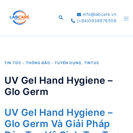
Skip
to
info@labcare.vn
Search
Tog
content
(+84)0938976508
me
TIN TỨC - THÔNG BÁO - TUYỂN DỤNG
,
TINTUC
UV Gel Hand Hygiene –
Glo Germ
UV Gel Hand Hygiene –
Glo Germ Và Giải Pháp