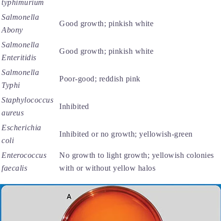
typhimurium
Salmonella
Good growth; pinkish white
Abony
Salmonella
Good growth; pinkish white
Enteritidis
Salmonella
Poor-good; reddish pink
Typhi
Staphylococcus
Inhibited
aureus
Escherichia
Inhibited or no growth; yellowish-green
coli
Enterococcus
No growth to light growth; yellowish colonies
faecalis
with or without yellow halos