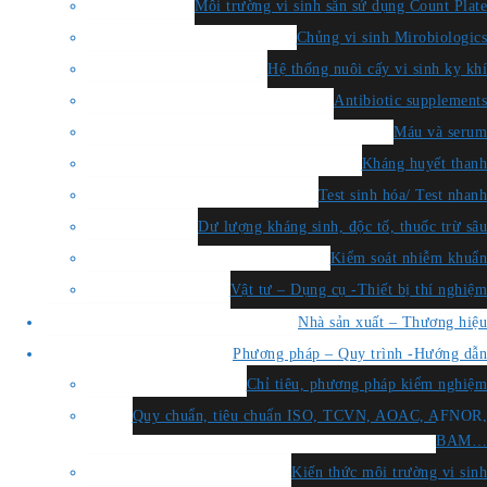
Môi trường vi sinh sẵn sử dụng Count Plate
Chủng vi sinh Mirobiologics
Hệ thống nuôi cấy vi sinh kỵ khí
Antibiotic supplements
Máu và serum
Kháng huyết thanh
Test sinh hóa/ Test nhanh
Dư lượng kháng sinh, độc tố, thuốc trừ sâu
Kiểm soát nhiễm khuẩn
Vật tư – Dụng cụ -Thiết bị thí nghiệm
Nhà sản xuất – Thương hiệu
Phương pháp – Quy trình -Hướng dẫn
Chỉ tiêu, phương pháp kiểm nghiệm
Quy chuẩn, tiêu chuẩn ISO, TCVN, AOAC, AFNOR,
BAM…
Kiến thức môi trường vi sinh