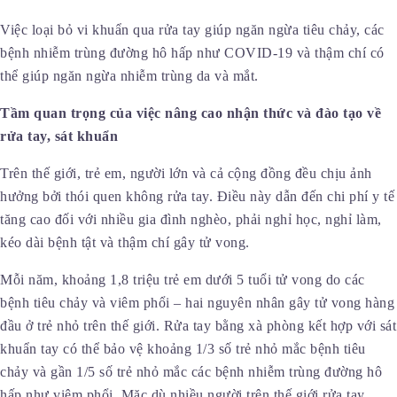
Việc loại bỏ vi khuẩn qua rửa tay giúp ngăn ngừa tiêu chảy, các
bệnh nhiễm trùng đường hô hấp như COVID-19 và thậm chí có
thể giúp ngăn ngừa nhiễm trùng da và mắt.
Tầm quan trọng của việc nâng cao nhận thức và đào tạo về
rửa tay, sát khuẩn
Trên thế giới, trẻ em, người lớn và cả cộng đồng đều chịu ảnh
hưởng bởi thói quen không rửa tay. Điều này dẫn đến chi phí y tế
tăng cao đối với nhiều gia đình nghèo, phải nghỉ học, nghỉ làm,
kéo dài bệnh tật và thậm chí gây tử vong.
Mỗi năm, khoảng 1,8 triệu trẻ em dưới 5 tuổi tử vong do các
bệnh tiêu chảy và viêm phổi – hai nguyên nhân gây tử vong hàng
đầu ở trẻ nhỏ trên thế giới. Rửa tay bằng xà phòng kết hợp với sát
khuẩn tay có thể bảo vệ khoảng 1/3 số trẻ nhỏ mắc bệnh tiêu
chảy và gần 1/5 số trẻ nhỏ mắc các bệnh nhiễm trùng đường hô
hấp như viêm phổi. Mặc dù nhiều người trên thế giới rửa tay