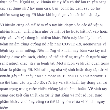
thực phẩm. Ngoài ra, vi khuẩn từ tay bẩn có thể lan truyền sang
các vật dụng như tay nắm cửa, bàn, công tắc đèn, sau đó lây
nhiễm sang tay người khác khi họ chạm vào các bề mặt này.
Vi khuẩn cũng có thể bám vào tay khi chạm vào các đồ vật bị
nhiễm khuẩn, chẳng hạn như bề mặt bị ho hoặc hắt hơi vào hoặc
tiếp xúc với vật dụng bị nhiễm khác. Điều này làm lây lan các
bệnh nhiễm trùng đường hô hấp như COVID-19, adenovirus và
bệnh tay-chân-miệng. Nếu những vi khuẩn này bám vào tay mà
không được rửa sạch, chúng có thể dễ dàng truyền từ người này
sang người khác, gây ra bệnh tật. Một nguồn vi khuẩn quan trọng
khác là phân người. Khi sử dụng nhà vệ sinh hoặc thay tã, các vi
khuẩn gây tiêu chảy như Salmonella, E. coli O157 và norovirus
có thể bám vào tay. Do đó, rửa tay và sát khuẩn tay đóng vai trò
quan trọng trong cuộc chiến chống lại nhiễm khuẩn. Vệ sinh tay
cũng đặc biệt cần thiết khi xử lý thịt sống và một số loại thực
phẩm khác, vì chúng cũng có thể là nguồn chứa vi khuẩn nguy
hiểm.