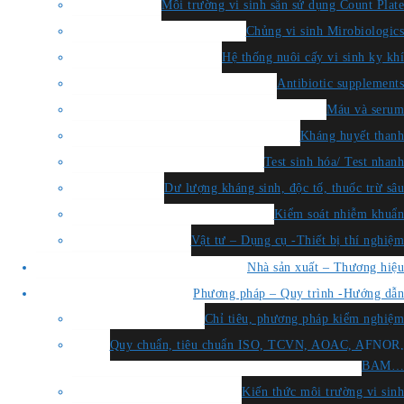
Môi trường vi sinh sẵn sử dụng Count Plate
Chủng vi sinh Mirobiologics
Hệ thống nuôi cấy vi sinh kỵ khí
Antibiotic supplements
Máu và serum
Kháng huyết thanh
Test sinh hóa/ Test nhanh
Dư lượng kháng sinh, độc tố, thuốc trừ sâu
Kiểm soát nhiễm khuẩn
Vật tư – Dụng cụ -Thiết bị thí nghiệm
Nhà sản xuất – Thương hiệu
Phương pháp – Quy trình -Hướng dẫn
Chỉ tiêu, phương pháp kiểm nghiệm
Quy chuẩn, tiêu chuẩn ISO, TCVN, AOAC, AFNOR,
BAM…
Kiến thức môi trường vi sinh