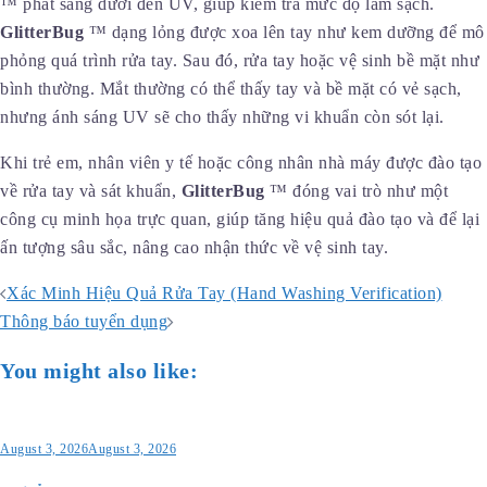
™ phát sáng dưới đèn UV, giúp kiểm tra mức độ làm sạch.
GlitterBug
™ dạng lỏng được xoa lên tay như kem dưỡng để mô
phỏng quá trình rửa tay. Sau đó, rửa tay hoặc vệ sinh bề mặt như
bình thường. Mắt thường có thể thấy tay và bề mặt có vẻ sạch,
nhưng ánh sáng UV sẽ cho thấy những vi khuẩn còn sót lại.
Khi trẻ em, nhân viên y tế hoặc công nhân nhà máy được đào tạo
về rửa tay và sát khuẩn,
GlitterBug
™ đóng vai trò như một
công cụ minh họa trực quan, giúp tăng hiệu quả đào tạo và để lại
ấn tượng sâu sắc, nâng cao nhận thức về vệ sinh tay.
Post
Xác Minh Hiệu Quả Rửa Tay (Hand Washing Verification)
navigation
Thông báo tuyển dụng
You might also like:
August 3, 2026
August 3, 2026