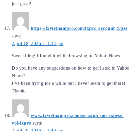
just great!
https://fxvietnampro.com/fxpro-account-types
says:
April 18, 2026 at 1:34 pm
Sweet blog! I found it while browsing on Yahoo News.
Do you have any suggestions on how to get listed in Yahoo
News?
I’ve been trying for a while but I never seem to get there!
Thanks
www.fxvietnampro.com/so-sanh-san-exness-
voi-fxpro
says:
April 20, 2026 at 1:40 pm