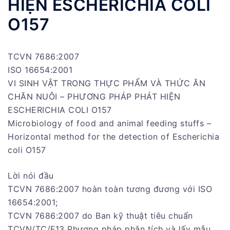
HIỆN ESCHERICHIA COLI
O157
TCVN 7686:2007
ISO 16654:2001
VI SINH VẬT TRONG THỰC PHẨM VÀ THỨC ĂN
CHĂN NUÔI – PHƯƠNG PHÁP PHÁT HIỆN
ESCHERICHIA COLI O157
Microbiology of food and animal feeding stuffs –
Horizontal method for the detection of Escherichia
coli O157
Lời nói đầu
TCVN 7686:2007 hoàn toàn tương đương với ISO
16654:2001;
TCVN 7686:2007 do Ban kỹ thuật tiêu chuẩn
TCVN/TC/F13 Phương pháp phân tích và lấy mẫu