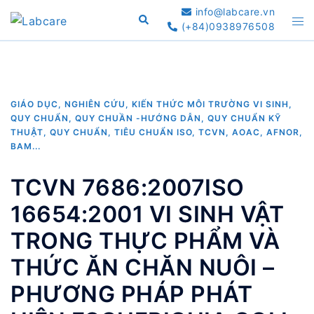
Skip
info@labcare.vn
Search
Tog
to
(+84)0938976508
me
content
GIÁO DỤC, NGHIÊN CỨU
,
KIẾN THỨC MÔI TRƯỜNG VI SINH
,
QUY CHUẨN
,
QUY CHUẦN -HƯỚNG DẪN
,
QUY CHUẨN KỸ
THUẬT
,
QUY CHUẨN, TIÊU CHUẨN ISO, TCVN, AOAC, AFNOR,
BAM...
TCVN 7686:2007ISO
16654:2001 VI SINH VẬT
TRONG THỰC PHẨM VÀ
THỨC ĂN CHĂN NUÔI –
PHƯƠNG PHÁP PHÁT