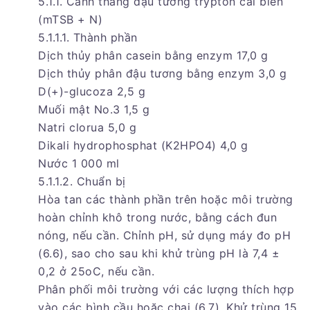
5.1.1. Canh thang đậu tương trypton cải biến
(mTSB + N)
5.1.1.1. Thành phần
Dịch thủy phân casein bằng enzym 17,0 g
Dịch thủy phân đậu tương bằng enzym 3,0 g
D(+)-glucoza 2,5 g
Muối mật No.3 1,5 g
Natri clorua 5,0 g
Dikali hydrophosphat (K2HPO4) 4,0 g
Nước 1 000 ml
5.1.1.2. Chuẩn bị
Hòa tan các thành phần trên hoặc môi trường
hoàn chỉnh khô trong nước, bằng cách đun
nóng, nếu cần. Chỉnh pH, sử dụng máy đo pH
(6.6), sao cho sau khi khử trùng pH là 7,4 ±
0,2 ở 25oC, nếu cần.
Phân phối môi trường với các lượng thích hợp
vào các bình cầu hoặc chai (6.7). Khử trùng 15