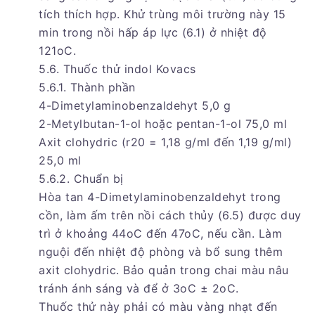
tích thích hợp. Khử trùng môi trường này 15
min trong nồi hấp áp lực (6.1) ở nhiệt độ
121oC.
5.6. Thuốc thử indol Kovacs
5.6.1. Thành phần
4-Dimetylaminobenzaldehyt 5,0 g
2-Metylbutan-1-ol hoặc pentan-1-ol 75,0 ml
Axit clohydric (r20 = 1,18 g/ml đến 1,19 g/ml)
25,0 ml
5.6.2. Chuẩn bị
Hòa tan 4-Dimetylaminobenzaldehyt trong
cồn, làm ấm trên nồi cách thủy (6.5) được duy
trì ở khoảng 44oC đến 47oC, nếu cần. Làm
nguội đến nhiệt độ phòng và bổ sung thêm
axit clohydric. Bảo quản trong chai màu nâu
tránh ánh sáng và để ở 3oC ± 2oC.
Thuốc thử này phải có màu vàng nhạt đến