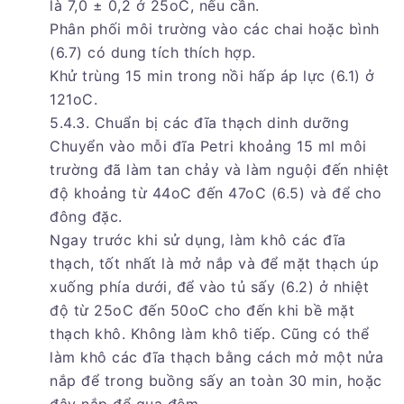
là 7,0 ± 0,2 ở 25oC, nếu cần.
Phân phối môi trường vào các chai hoặc bình
(6.7) có dung tích thích hợp.
Khử trùng 15 min trong nồi hấp áp lực (6.1) ở
121oC.
5.4.3. Chuẩn bị các đĩa thạch dinh dưỡng
Chuyển vào mỗi đĩa Petri khoảng 15 ml môi
trường đã làm tan chảy và làm nguội đến nhiệt
độ khoảng từ 44oC đến 47oC (6.5) và để cho
đông đặc.
Ngay trước khi sử dụng, làm khô các đĩa
thạch, tốt nhất là mở nắp và để mặt thạch úp
xuống phía dưới, để vào tủ sấy (6.2) ở nhiệt
độ từ 25oC đến 50oC cho đến khi bề mặt
thạch khô. Không làm khô tiếp. Cũng có thể
làm khô các đĩa thạch bằng cách mở một nửa
nắp để trong buồng sấy an toàn 30 min, hoặc