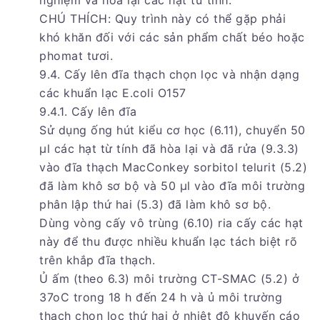
nghiệm và hòa lại các hạt từ tính.
CHÚ THÍCH: Quy trình này có thể gặp phải
khó khăn đối với các sản phẩm chất béo hoặc
phomat tươi.
9.4. Cấy lên đĩa thạch chọn lọc và nhận dạng
các khuẩn lạc E.coli O157
9.4.1. Cấy lên đĩa
Sử dụng ống hút kiểu cơ học (6.11), chuyển 50
µl các hạt từ tính đã hòa lại và đã rửa (9.3.3)
vào đĩa thạch MacConkey sorbitol telurit (5.2)
đã làm khô sơ bộ và 50 µl vào đĩa môi trường
phân lập thứ hai (5.3) đã làm khô sơ bộ.
Dùng vòng cấy vô trùng (6.10) ria cấy các hạt
này để thu được nhiều khuẩn lạc tách biệt rõ
trên khắp đĩa thạch.
Ủ ấm (theo 6.3) môi trường CT-SMAC (5.2) ở
37oC trong 18 h đến 24 h và ủ môi trường
thạch chọn lọc thứ hai ở nhiệt độ khuyến cáo