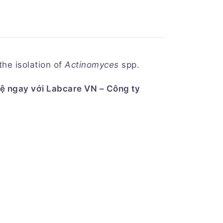
he isolation of
Actinomyces
spp.
 hệ ngay với Labcare
VN – Công ty