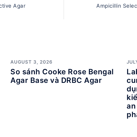
ctive Agar
Ampicillin Sel
AUGUST 3, 2026
JUL
So sánh Cooke Rose Bengal
La
Agar Base và DRBC Agar
cu
dụ
ki
an
ph