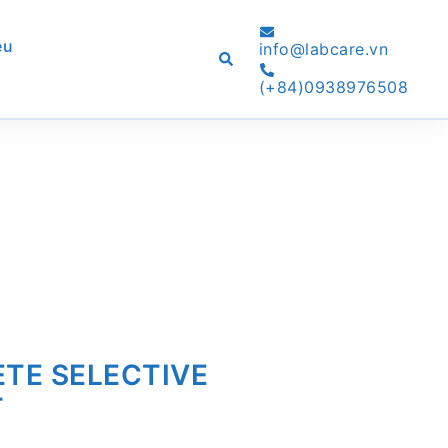
ệu
info@labcare.vn
Search
(+84)0938976508
TE SELECTIVE
T