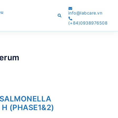
ệu
info@labcare.vn
Search
(+84)0938976508
serum
 SALMONELLA
H (PHASE1&2)