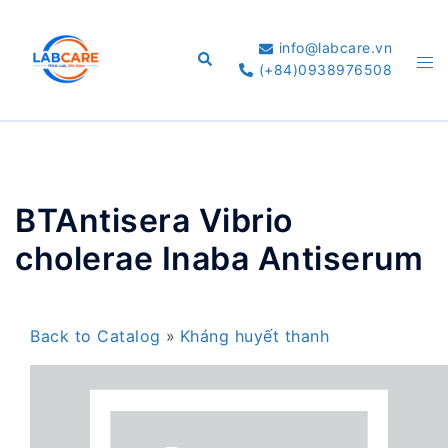
Skip
to
info@labcare.vn
Search
Tog
content
(+84)0938976508
me
BTAntisera Vibrio
cholerae Inaba Antiserum
Back to Catalog
Kháng huyết thanh