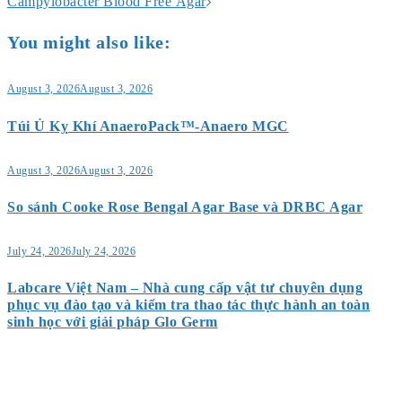
navigation
Campylobacter Blood Free Agar
You might also like:
August 3, 2026
August 3, 2026
Túi Ủ Kỵ Khí AnaeroPack™-Anaero MGC
August 3, 2026
August 3, 2026
So sánh Cooke Rose Bengal Agar Base và DRBC Agar
July 24, 2026
July 24, 2026
Labcare Việt Nam – Nhà cung cấp vật tư chuyên dụng
phục vụ đào tạo và kiểm tra thao tác thực hành an toàn
sinh học với giải pháp Glo Germ