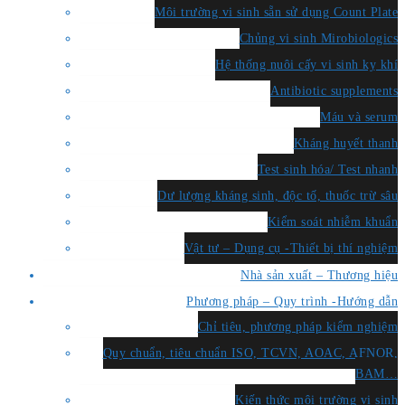
Môi trường vi sinh sẵn sử dụng Count Plate
Chủng vi sinh Mirobiologics
Hệ thống nuôi cấy vi sinh kỵ khí
Antibiotic supplements
Máu và serum
Kháng huyết thanh
Test sinh hóa/ Test nhanh
Dư lượng kháng sinh, độc tố, thuốc trừ sâu
Kiểm soát nhiễm khuẩn
Vật tư – Dụng cụ -Thiết bị thí nghiệm
Nhà sản xuất – Thương hiệu
Phương pháp – Quy trình -Hướng dẫn
Chỉ tiêu, phương pháp kiểm nghiệm
Quy chuẩn, tiêu chuẩn ISO, TCVN, AOAC, AFNOR,
BAM…
Kiến thức môi trường vi sinh