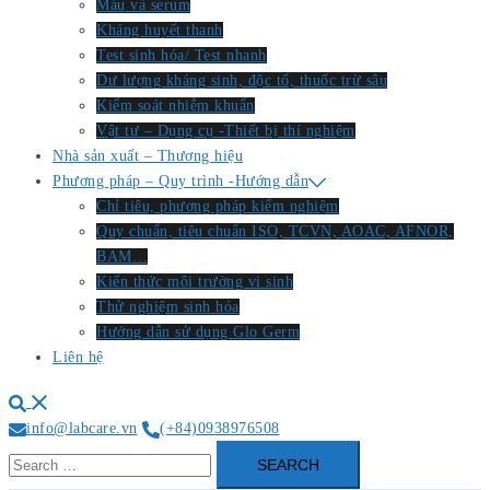
Máu và serum
Kháng huyết thanh
Test sinh hóa/ Test nhanh
Dư lượng kháng sinh, độc tố, thuốc trừ sâu
Kiểm soát nhiễm khuẩn
Vật tư – Dụng cụ -Thiết bị thí nghiệm
Nhà sản xuất – Thương hiệu
Phương pháp – Quy trình -Hướng dẫn
Chỉ tiêu, phương pháp kiểm nghiệm
Quy chuẩn, tiêu chuẩn ISO, TCVN, AOAC, AFNOR,
BAM…
Kiến thức môi trường vi sinh
Thử nghiệm sinh hóa
Hướng dẫn sử dụng Glo Germ
Liên hệ
Search
info@labcare.vn
(+84)0938976508
Search
for: