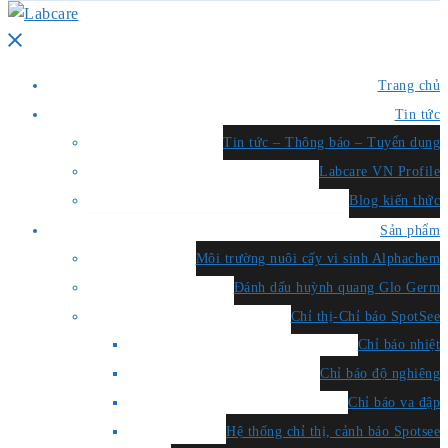
Close
menu
Trang chủ
Tin tức
Tin tức – Thông báo – Tuyển dụng
Labcare VN Profile
Blog kiến thức
Sản phẩm
Môi trường nuôi cấy vi sinh Alphachem
Đánh dấu huỳnh quang Glo Germ
Chỉ thị-Chỉ báo SpotSee
Chỉ báo nhiệt
Chỉ báo độ nghiêng
Chỉ báo va đập
Hệ thống chỉ thị, cảnh báo Spotsee