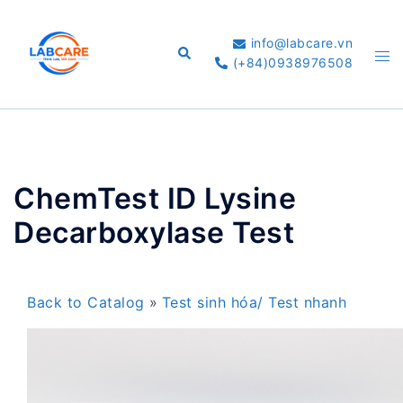
Skip
to
info@labcare.vn
Search
Tog
content
(+84)0938976508
me
ChemTest ID Lysine
Decarboxylase Test
Back to Catalog
Test sinh hóa/ Test nhanh