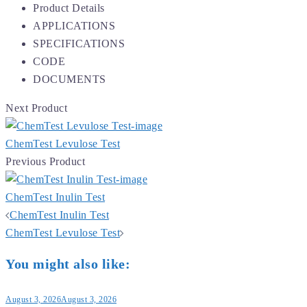
Product Details
APPLICATIONS
SPECIFICATIONS
CODE
DOCUMENTS
Next Product
ChemTest Levulose Test
Previous Product
ChemTest Inulin Test
Post
ChemTest Inulin Test
navigation
ChemTest Levulose Test
You might also like:
August 3, 2026
August 3, 2026