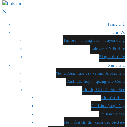
Close
menu
Trang chủ
Tin tức
Tin tức – Thông báo – Tuyển dụng
Labcare VN Profile
Blog kiến thức
Sản phẩm
Môi trường nuôi cấy vi sinh Alphachem
Đánh dấu huỳnh quang Glo Germ
Chỉ thị-Chỉ báo SpotSee
Chỉ báo nhiệt
Chỉ báo độ nghiêng
Chỉ báo va đập
Hệ thống chỉ thị, cảnh báo Spotsee