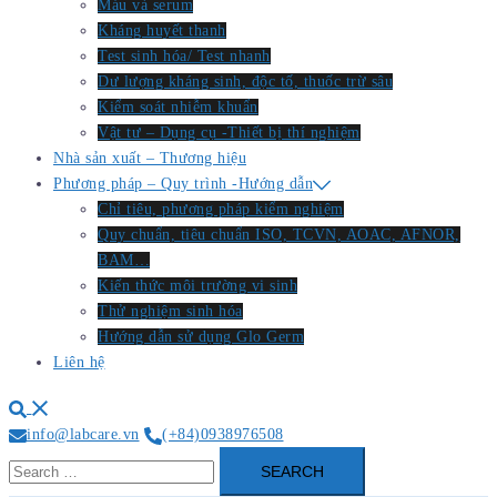
Máu và serum
Kháng huyết thanh
Test sinh hóa/ Test nhanh
Dư lượng kháng sinh, độc tố, thuốc trừ sâu
Kiểm soát nhiễm khuẩn
Vật tư – Dụng cụ -Thiết bị thí nghiệm
Nhà sản xuất – Thương hiệu
Phương pháp – Quy trình -Hướng dẫn
Chỉ tiêu, phương pháp kiểm nghiệm
Quy chuẩn, tiêu chuẩn ISO, TCVN, AOAC, AFNOR,
BAM…
Kiến thức môi trường vi sinh
Thử nghiệm sinh hóa
Hướng dẫn sử dụng Glo Germ
Liên hệ
Search
info@labcare.vn
(+84)0938976508
Search
for: