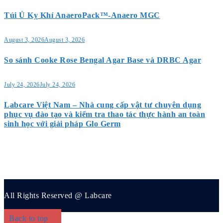
Túi Ủ Kỵ Khí AnaeroPack™-Anaero MGC
August 3, 2026
August 3, 2026
So sánh Cooke Rose Bengal Agar Base và DRBC Agar
July 24, 2026
July 24, 2026
Labcare Việt Nam – Nhà cung cấp vật tư chuyên dụng
phục vụ đào tạo và kiểm tra thao tác thực hành an toàn
sinh học với giải pháp Glo Germ
All Rights Reserved @ Labcare
Back to top