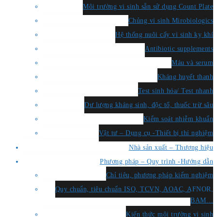
Môi trường vi sinh sẵn sử dụng Count Plate
Chủng vi sinh Mirobiologics
Hệ thống nuôi cấy vi sinh kỵ khí
Antibiotic supplements
Máu và serum
Kháng huyết thanh
Test sinh hóa/ Test nhanh
Dư lượng kháng sinh, độc tố, thuốc trừ sâu
Kiểm soát nhiễm khuẩn
Vật tư – Dụng cụ -Thiết bị thí nghiệm
Nhà sản xuất – Thương hiệu
Phương pháp – Quy trình -Hướng dẫn
Chỉ tiêu, phương pháp kiểm nghiệm
Quy chuẩn, tiêu chuẩn ISO, TCVN, AOAC, AFNOR,
BAM…
Kiến thức môi trường vi sinh