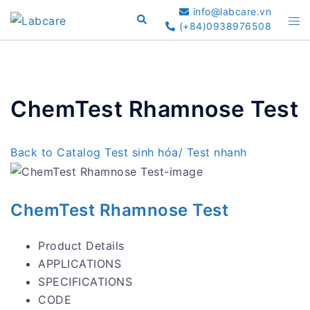
Skip
info@labcare.vn
Search
Tog
to
(+84)0938976508
me
content
ChemTest Rhamnose Test
Back to Catalog
Test sinh hóa/ Test nhanh
ChemTest Rhamnose Test
Product Details
APPLICATIONS
SPECIFICATIONS
CODE