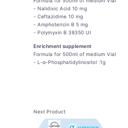
Formula for 500ml of medium Vial
- Nalidixic Acid 10 mg
- Ceftazidime 10 mg
- Amphotericin B 5 mg
- Polymyxin B 38350 UI
Enrichment supplement
Formula for 500ml of medium Vial
- L-α-Phosphatidylinositol :1g
Next Product