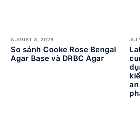
AUGUST 3, 2026
JUL
So sánh Cooke Rose Bengal
La
Agar Base và DRBC Agar
cu
dụ
ki
an
ph