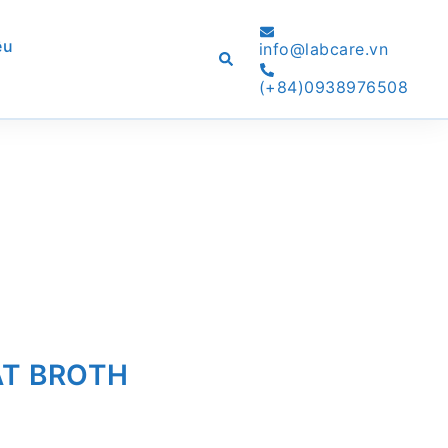
ệu
info@labcare.vn
Search
(+84)0938976508
T BROTH