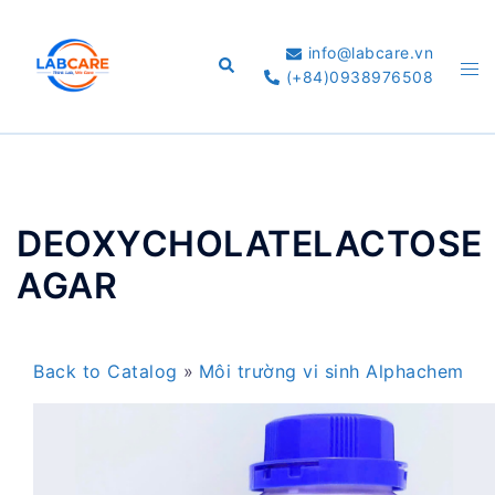
Skip
to
info@labcare.vn
Search
Tog
content
(+84)0938976508
me
DEOXYCHOLATELACTOSE
AGAR
Back to Catalog
Môi trường vi sinh Alphachem