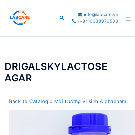
Skip
to
info@labcare.vn
Search
Tog
content
(+84)0938976508
me
DRIGALSKYLACTOSE
AGAR
Back to Catalog
Môi trường vi sinh Alphachem