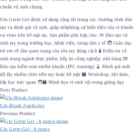
chuẩn vệ sinh chung.
Glo Germ Gel được sử dụng rộng rãi trong các chương trình đào
tạo và đánh giá vệ sinh, giúp môphỏng sự hiện diện của vi khuẩn
và virus trên bề mặt da. Sản phẩm phù hợp cho: 🧼 Đào tạo vệ
sinh tay trong trường học, bệnh viện, trung tâm y tế 🧒 Giáo dục
trẻ em về tầm quan trọng của rửa tay đúng cách 🧪 Kiểm tra vệ
sinh trong ngành thực phẩm, bếp ăn công nghiệp, nhà hàng 🧤
Đào tạo kiểm soát nhiễm khuẩn (IPC training) 🧹 Đánh giá mức
độ lây nhiễm chéo trên tay hoặc bề mặt 🏫 Workshop, hội thảo,
lớp học trực quan 🧑‍🏫 Minh họa vi sinh vật trong giảng dạy
Next Product
Glo-Brush Applicator
Previous Product
Glo Germ Gel - 8 ounce