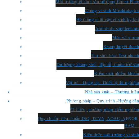
Môi trường vi sinh sẵn sử dụng Count Plate
Chủng vi sinh Mirobiologics
Hệ thống nuôi cấy vi sinh kỵ khí
Antibiotic supplements
Máu và serum
Kháng huyết thanh
Test sinh hóa/ Test nhanh
Dư lượng kháng sinh, độc tố, thuốc trừ sâu
Kiểm soát nhiễm khuẩn
Vật tư – Dụng cụ -Thiết bị thí nghiệm
Nhà sản xuất – Thương hiệu
Phương pháp – Quy trình -Hướng dẫn
Chỉ tiêu, phương pháp kiểm nghiệm
Quy chuẩn, tiêu chuẩn ISO, TCVN, AOAC, AFNOR,
BAM…
Kiến thức môi trường vi sinh