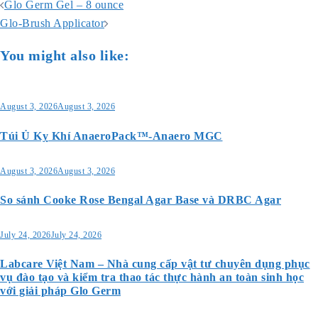
Post
Glo Germ Gel – 8 ounce
navigation
Glo-Brush Applicator
You might also like:
August 3, 2026
August 3, 2026
Túi Ủ Kỵ Khí AnaeroPack™-Anaero MGC
August 3, 2026
August 3, 2026
So sánh Cooke Rose Bengal Agar Base và DRBC Agar
July 24, 2026
July 24, 2026
Labcare Việt Nam – Nhà cung cấp vật tư chuyên dụng phục
vụ đào tạo và kiểm tra thao tác thực hành an toàn sinh học
với giải pháp Glo Germ