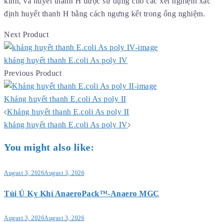
kính, và huyết thanh H được sử dụng cho các xét nghiệm xác
định huyết thanh H bằng cách ngưng kết trong ống nghiệm.
Next Product
kháng huyết thanh E.coli As poly IV
Previous Product
Kháng huyết thanh E.coli As poly II
Post
Kháng huyết thanh E.coli As poly II
navigation
kháng huyết thanh E.coli As poly IV
You might also like:
August 3, 2026
August 3, 2026
Túi Ủ Kỵ Khí AnaeroPack™-Anaero MGC
August 3, 2026
August 3, 2026