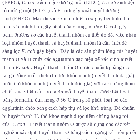
(EPEC),
E. coli
xâm nhập đường ruột (EIEC),
E. coli
sinh độc
tố đường ruột (ETEC) và E. coli gây xuất huyết đường
ruột (EHEC). Mặc dù việc xác định
E. coli
gây bệnh đòi hỏi
phải xác minh tính gây bệnh của chúng, nhưng E. coli gây
bệnh
thường
có
các huyết thanh nhóm cụ thể; do đó, việc phân
loại nhóm huyết thanh và huyết thanh nhóm là cần thiết để
sàng lọc
E. coli
gây bệnh . Đây là các sản phẩm lỏng của huyết
thanh O và H chứa các agglutinin đặc hiệu để xác định huyết
thanh
E. coli
. Huyết thanh nhóm O được chuẩn bị bằng cách
tăng cường miễn dịch cho lợn khỏe mạnh (huyết thanh đa giá)
hoặc thỏ khỏe mạnh (huyết thanh đơn giá) với các chủng tham
chiếu của vi khuẩn, trong đó mỗi huyết thanh được bất hoạt
bằng formalin, đun nóng ở 56°C trong 30 phút, loại bỏ các
agglutinin chéo bằng cách hấp thụ và lọc khử trùng. Để chuẩn
bị huyết thanh H, thỏ khỏe mạnh được tiêm chủng bằng roi
của
E. coli
. Huyết thanh nhóm O được sử dụng cho các xét
nghiệm xác định huyết thanh O bằng cách ngưng kết trên phiến