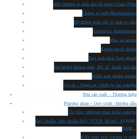
Môi trường vi sinh sẵn sử dụng Count Plate
Chủng vi sinh Mirobiologics
Hệ thống nuôi cấy vi sinh kỵ khí
Antibiotic supplements
Máu và serum
Kháng huyết thanh
Test sinh hóa/ Test nhanh
Dư lượng kháng sinh, độc tố, thuốc trừ sâu
Kiểm soát nhiễm khuẩn
Vật tư – Dụng cụ -Thiết bị thí nghiệm
Nhà sản xuất – Thương hiệu
Phương pháp – Quy trình -Hướng dẫn
Chỉ tiêu, phương pháp kiểm nghiệm
Quy chuẩn, tiêu chuẩn ISO, TCVN, AOAC, AFNOR,
BAM…
Kiến thức môi trường vi sinh