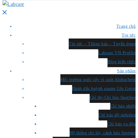
Close
menu
Trang chủ
Tin tức
Tin tức – Thông báo – Tuyển dụng
Labcare VN Profile
Blog kiến thức
Sản phẩm
Môi trường nuôi cấy vi sinh Alphachem
Đánh dấu huỳnh quang Glo Germ
Chỉ thị-Chỉ báo SpotSee
Chỉ báo nhiệt
Chỉ báo độ nghiêng
Chỉ báo va đập
Hệ thống chỉ thị, cảnh báo Spotsee