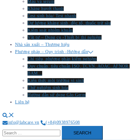
Máu và serum
Kháng huyết thanh
Test sinh hóa/ Test nhanh
Dư lượng kháng sinh, độc tố, thuốc trừ sâu
Kiểm soát nhiễm khuẩn
Vật tư – Dụng cụ -Thiết bị thí nghiệm
Nhà sản xuất – Thương hiệu
Phương pháp – Quy trình -Hướng dẫn
Chỉ tiêu, phương pháp kiểm nghiệm
Quy chuẩn, tiêu chuẩn ISO, TCVN, AOAC, AFNOR,
BAM…
Kiến thức môi trường vi sinh
Thử nghiệm sinh hóa
Hướng dẫn sử dụng Glo Germ
Liên hệ
Search
info@labcare.vn
(+84)0938976508
Search
for: