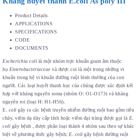
Kháng huyết thanh E.coli As poly III
Product Details
APPLICATIONS
SPECIFICATIONS
CODE
DOCUMENTS
Escherichia coli
là một nhóm trực khuẩn gram âm thuộc
họ
Enterobacteriaceae
và được coi là một trong những vi
khuẩn trong hệ vi khuẩn đường ruột bình thường của con
người. Các loại huyết thanh học của chúng được xác định kết
hợp với kháng nguyên soma (nhóm O: O1-O173) và kháng
nguyên roi (loại H: H1-H56).
E.
coli
gây ra các bệnh truyền nhiễm đường ruột bao gồm tiêu
chảy, viêm dạ dày cấp tính hoặc viêm đại tràng được gọi là
E.
coli
gây bệnh , được phân loại thành 4 nhóm sau theo sự khác
biệt về phương thức gây bệnh;
E. coli
gây bệnh đường ruột