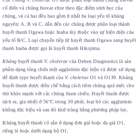
cổ điển và chủng biovar eltor theo đặc điểm sinh học của
chúng, và cả hai đều bao gồm ít nhất ba loại yếu tố kháng
nguyên: A, B và C, dẫn đến các chủng được phân loại thành
huyết thanh Ogawa hoặc Inaba tùy thuộc vào sự hiện diện của
yếu tố B/C. Loại chuyển tiếp từ huyết thanh Ogawa sang huyết
thanh Inaba được gọi là huyết thanh Hikojima.
Kháng huyết thanh V. cholerae
của Deben Diagnostics là sản
phẩm dạng lỏng chứa một agglutinin đặc hiệu và được sử dụng
để định type huyết thanh của
V. cholerae
O1 và O139. Kháng
huyết thanh được điều chế bằng cách tiêm chủng quá mức cho
thỏ khỏe mạnh với các chủng tham chiếu. Huyết thanh được
tách ra, gia nhiệt ở 56°C trong 30 phút, loại bỏ các agglutinin
không đặc hiệu và sau đó khử trùng bằng phương pháp lọc.
Kháng huyết thanh có sẵn ở dạng đơn giá hoặc đa giá O1,
riêng lẻ hoặc dưới dạng bộ O1.