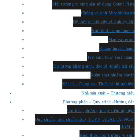
Môi trường vi sinh sẵn sử dụng Count Plate
Chủng vi sinh Mirobiologics
Hệ thống nuôi cấy vi sinh kỵ khí
Antibiotic supplements
Máu và serum
Kháng huyết thanh
Test sinh hóa/ Test nhanh
Dư lượng kháng sinh, độc tố, thuốc trừ sâu
Kiểm soát nhiễm khuẩn
Vật tư – Dụng cụ -Thiết bị thí nghiệm
Nhà sản xuất – Thương hiệu
Phương pháp – Quy trình -Hướng dẫn
Chỉ tiêu, phương pháp kiểm nghiệm
Quy chuẩn, tiêu chuẩn ISO, TCVN, AOAC, AFNOR,
BAM…
Kiến thức môi trường vi sinh