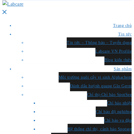
Close
menu
Trang chủ
Tin tức
Tin tức – Thông báo – Tuyển dụng
Labcare VN Profile
Blog kiến thức
Sản phẩm
Môi trường nuôi cấy vi sinh Alphachem
Đánh dấu huỳnh quang Glo Germ
Chỉ thị-Chỉ báo SpotSee
Chỉ báo nhiệt
Chỉ báo độ nghiêng
Chỉ báo va đập
Hệ thống chỉ thị, cảnh báo Spotsee