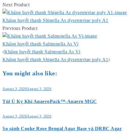
Next Product
Kháng huyết thanh Shigella As dysenteriae poly A1
Previous Product
Kháng huyết thanh Salmonella As Vi
Post
Kháng huyết thanh Salmonella As Vi
navigation
Kháng huyết thanh Shigella As dysenteriae poly A1
You might also like:
August 3, 2026
August 3, 2026
Túi Ủ Kỵ Khí AnaeroPack™-Anaero MGC
August 3, 2026
August 3, 2026
So sánh Cooke Rose Bengal Agar Base và DRBC Agar