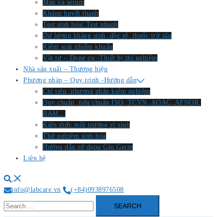
Máu và serum
Kháng huyết thanh
Test sinh hóa/ Test nhanh
Dư lượng kháng sinh, độc tố, thuốc trừ sâu
Kiểm soát nhiễm khuẩn
Vật tư – Dụng cụ -Thiết bị thí nghiệm
Nhà sản xuất – Thương hiệu
Phương pháp – Quy trình -Hướng dẫn
Chỉ tiêu, phương pháp kiểm nghiệm
Quy chuẩn, tiêu chuẩn ISO, TCVN, AOAC, AFNOR,
BAM…
Kiến thức môi trường vi sinh
Thử nghiệm sinh hóa
Hướng dẫn sử dụng Glo Germ
Liên hệ
Search
info@labcare.vn
(+84)0938976508
Search
for: