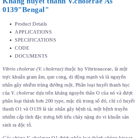
Kháng huyết thanh V.cholerae As
0139"Bengal"
Product Details
APPLICATIONS
SPECIFICATIONS
CODE
DOCUMENTS
Vibrio cholerae (V. cholerae)
thuộc họ Vibrionaceae, là một
trực khuẩn gram âm, que cong, di động mạnh và là nguyên
nhân gây nhiễm trùng đường ruột. Phân loại huyết thanh học
của
V. cholerae
dựa trên kháng nguyên thân O của nó và được
phân loại thành hơn 200 type, mặc dù trong số đó, chỉ có huyết
thanh O1 và O139 là tác nhân gây bệnh tả, một bệnh truyền
nhiễm cấp tính đặc trưng bởi tiêu chảy nặng do vi khuẩn sản
sinh ra độc tố.
Các chủng V. cholerae
O1 được phân loại thành chủng biovar