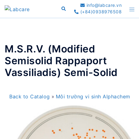
Skip
info@labcare.vn
Search
Tog
to
(+84)0938976508
me
content
M.S.R.V. (Modified
Semisolid Rappaport
Vassiliadis) Semi-Solid
Back to Catalog
Môi trường vi sinh Alphachem