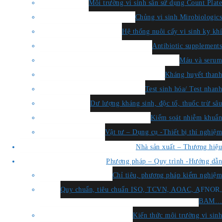
Môi trường vi sinh sẵn sử dụng Count Plate
Chủng vi sinh Mirobiologics
Hệ thống nuôi cấy vi sinh kỵ khí
Antibiotic supplements
Máu và serum
Kháng huyết thanh
Test sinh hóa/ Test nhanh
Dư lượng kháng sinh, độc tố, thuốc trừ sâu
Kiểm soát nhiễm khuẩn
Vật tư – Dụng cụ -Thiết bị thí nghiệm
Nhà sản xuất – Thương hiệu
Phương pháp – Quy trình -Hướng dẫn
Chỉ tiêu, phương pháp kiểm nghiệm
Quy chuẩn, tiêu chuẩn ISO, TCVN, AOAC, AFNOR,
BAM…
Kiến thức môi trường vi sinh