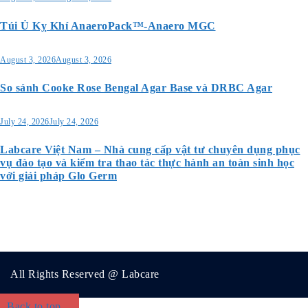
Túi Ủ Kỵ Khí AnaeroPack™-Anaero MGC
August 3, 2026
August 3, 2026
So sánh Cooke Rose Bengal Agar Base và DRBC Agar
July 24, 2026
July 24, 2026
Labcare Việt Nam – Nhà cung cấp vật tư chuyên dụng phục
vụ đào tạo và kiểm tra thao tác thực hành an toàn sinh học
với giải pháp Glo Germ
All Rights Reserved @ Labcare
Back to top