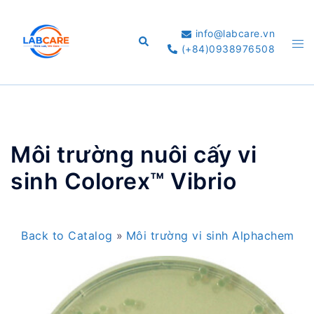
Skip
to
info@labcare.vn
Search
Tog
content
(+84)0938976508
me
Môi trường nuôi cấy vi
sinh Colorex™ Vibrio
Back to Catalog
Môi trường vi sinh Alphachem