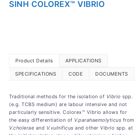
SINH COLOREX™ VIBRIO
Product Details
APPLICATIONS
SPECIFICATIONS
CODE
DOCUMENTS
Traditional methods for the isolation of
Vibrio
spp.
(e.g. TCBS medium) are labour intensive and not
particularly sensitive. Colorex™ Vibrio allows for
the easy differentiation of
V.parahaemolyticus
from
V.cholerae
and
V.vulnificus
and other
Vibrio
spp. at