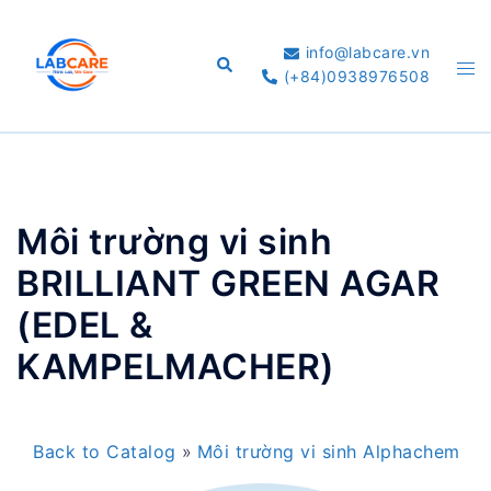
Skip
to
info@labcare.vn
Search
Tog
content
(+84)0938976508
me
Môi trường vi sinh
BRILLIANT GREEN AGAR
(EDEL &
KAMPELMACHER)
Back to Catalog
Môi trường vi sinh Alphachem