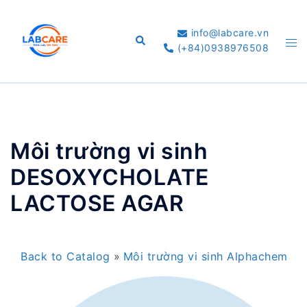
Skip
to
info@labcare.vn
Search
Tog
content
(+84)0938976508
me
Môi trường vi sinh
DESOXYCHOLATE
LACTOSE AGAR
Back to Catalog
Môi trường vi sinh Alphachem