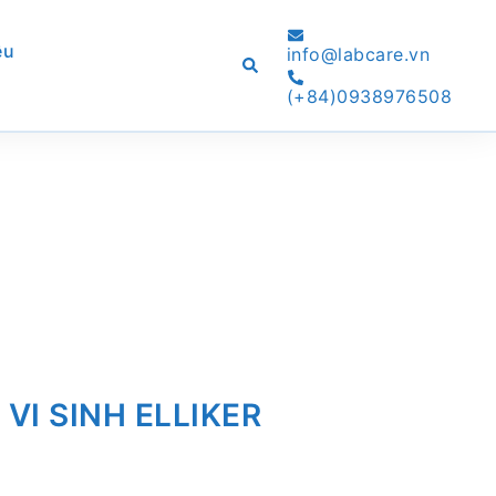
ệu
info@labcare.vn
Search
(+84)0938976508
VI SINH ELLIKER