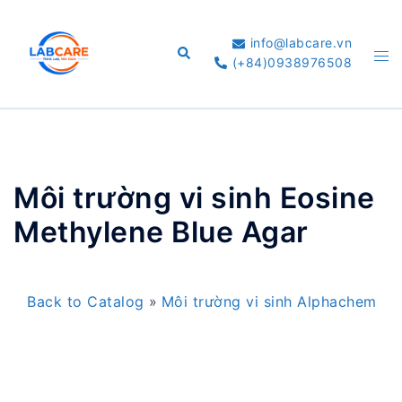
Skip
to
info@labcare.vn
Search
Tog
content
(+84)0938976508
me
Môi trường vi sinh Eosine
Methylene Blue Agar
Back to Catalog
Môi trường vi sinh Alphachem