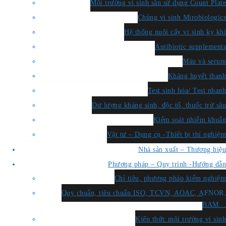
Môi trường vi sinh sẵn sử dụng Count Plate
Chủng vi sinh Mirobiologics
Hệ thống nuôi cấy vi sinh kỵ khí
Antibiotic supplements
Máu và serum
Kháng huyết thanh
Test sinh hóa/ Test nhanh
Dư lượng kháng sinh, độc tố, thuốc trừ sâu
Kiểm soát nhiễm khuẩn
Vật tư – Dụng cụ -Thiết bị thí nghiệm
Nhà sản xuất – Thương hiệu
Phương pháp – Quy trình -Hướng dẫn
Chỉ tiêu, phương pháp kiểm nghiệm
Quy chuẩn, tiêu chuẩn ISO, TCVN, AOAC, AFNOR,
BAM…
Kiến thức môi trường vi sinh