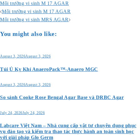
Môi trường vi sinh M 17 AGAR
Post
Môi trường vi sinh M 17 AGAR
navigation
Môi trường vi sinh MRS AGAR
You might also like:
August 3, 2026
August 3, 2026
Túi Ủ Kỵ Khí AnaeroPack™-Anaero MGC
August 3, 2026
August 3, 2026
So sánh Cooke Rose Bengal Agar Base và DRBC Agar
July 24, 2026
July 24, 2026
Labcare Việt Nam – Nhà cung cấp vật tư chuyên dụng phục
vụ đào tạo và kiểm tra thao tác thực hành an toàn sinh học
với giải pháp Glo Germ