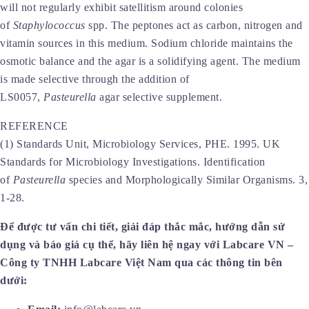
will not regularly exhibit satellitism around colonies
of
Staphylococcus
spp. The peptones act as carbon, nitrogen and
vitamin sources in this medium. Sodium chloride maintains the
osmotic balance and the agar is a solidifying agent. The medium
is made selective through the addition of
LS0057,
Pasteurella
agar selective supplement.
REFERENCE
(1) Standards Unit, Microbiology Services, PHE. 1995. UK
Standards for Microbiology Investigations. Identification
of
Pasteurella
species and Morphologically Similar Organisms. 3,
1-28.
Để được tư vấn chi tiết, giải đáp thắc mắc, hướng dẫn sử
dụng và báo giá cụ thể, hãy liên hệ ngay với Labcare
VN –
Công ty TNHH Labcare
Việt Nam qua các thông tin bên
dưới: