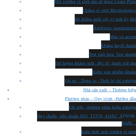
Môi trường vi sinh sẵn sử dụng Count Plate
Chủng vi sinh Mirobiologics
Hệ thống nuôi cấy vi sinh kỵ khí
Antibiotic supplements
Máu và serum
Kháng huyết thanh
Test sinh hóa/ Test nhanh
Dư lượng kháng sinh, độc tố, thuốc trừ sâu
Kiểm soát nhiễm khuẩn
Vật tư – Dụng cụ -Thiết bị thí nghiệm
Nhà sản xuất – Thương hiệu
Phương pháp – Quy trình -Hướng dẫn
Chỉ tiêu, phương pháp kiểm nghiệm
Quy chuẩn, tiêu chuẩn ISO, TCVN, AOAC, AFNOR,
BAM…
Kiến thức môi trường vi sinh