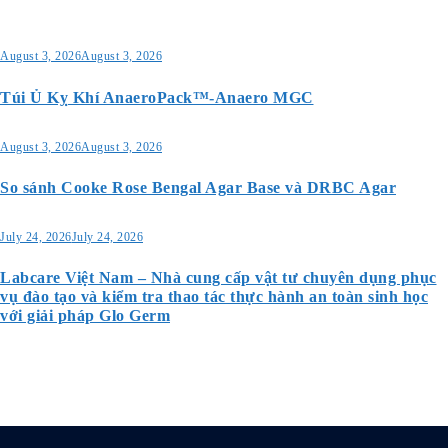
August 3, 2026
August 3, 2026
Túi Ủ Kỵ Khí AnaeroPack™-Anaero MGC
August 3, 2026
August 3, 2026
So sánh Cooke Rose Bengal Agar Base và DRBC Agar
July 24, 2026
July 24, 2026
Labcare Việt Nam – Nhà cung cấp vật tư chuyên dụng phục
vụ đào tạo và kiểm tra thao tác thực hành an toàn sinh học
với giải pháp Glo Germ