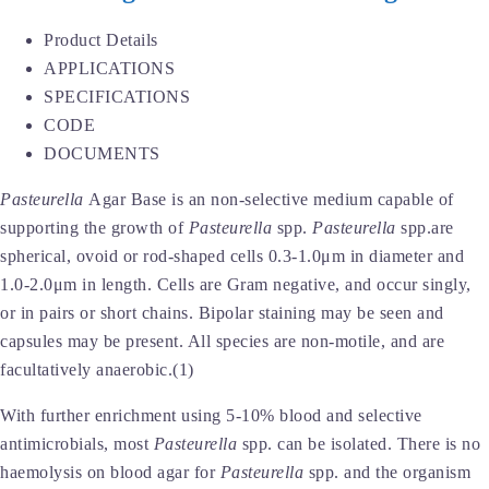
Product Details
APPLICATIONS
SPECIFICATIONS
CODE
DOCUMENTS
Pasteurella
Agar Base is an non-selective medium capable of
supporting the growth of
Pasteurella
spp.
Pasteurella
spp.are
spherical, ovoid or rod-shaped cells 0.3-1.0μm in diameter and
1.0-2.0μm in length. Cells are Gram negative, and occur singly,
or in pairs or short chains. Bipolar staining may be seen and
capsules may be present. All species are non-motile, and are
facultatively anaerobic.(1)
With further enrichment using 5-10% blood and selective
antimicrobials, most
Pasteurella
spp. can be isolated. There is no
haemolysis on blood agar for
Pasteurella
spp. and the organism