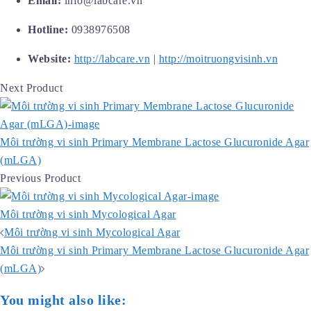
Email:
info@labcare.vn
Hotline:
0938976508
Website:
http://labcare.vn
|
http://moitruongvisinh.vn
Next Product
Môi trường vi sinh Primary Membrane Lactose Glucuronide Agar
(mLGA)
Previous Product
Môi trường vi sinh Mycological Agar
Post
Môi trường vi sinh Mycological Agar
navigation
Môi trường vi sinh Primary Membrane Lactose Glucuronide Agar
(mLGA)
You might also like: