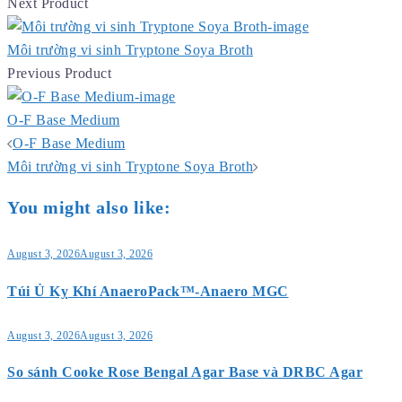
Next Product
Môi trường vi sinh Tryptone Soya Broth
Previous Product
O-F Base Medium
Post
O-F Base Medium
navigation
Môi trường vi sinh Tryptone Soya Broth
You might also like:
August 3, 2026
August 3, 2026
Túi Ủ Kỵ Khí AnaeroPack™-Anaero MGC
August 3, 2026
August 3, 2026
So sánh Cooke Rose Bengal Agar Base và DRBC Agar