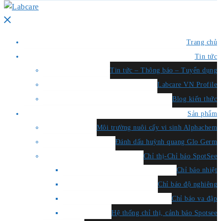
Close
menu
Trang chủ
Tin tức
Tin tức – Thông báo – Tuyển dụng
Labcare VN Profile
Blog kiến thức
Sản phẩm
Môi trường nuôi cấy vi sinh Alphachem
Đánh dấu huỳnh quang Glo Germ
Chỉ thị-Chỉ báo SpotSee
Chỉ báo nhiệt
Chỉ báo độ nghiêng
Chỉ báo va đập
Hệ thống chỉ thị, cảnh báo Spotsee