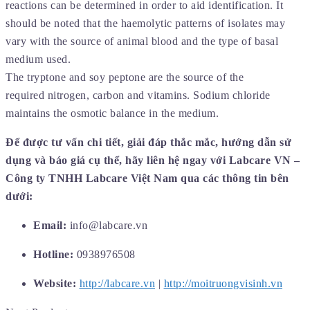
reactions can be determined in order to aid identification. It
should be noted that the haemolytic patterns of isolates may
vary with the source of animal blood and the type of basal
medium used.
The tryptone and soy peptone are the source of the
required nitrogen, carbon and vitamins. Sodium chloride
maintains the osmotic balance in the medium.
Để được tư vấn chi tiết, giải đáp thắc mắc, hướng dẫn sử
dụng và báo giá cụ thể, hãy liên hệ ngay với Labcare
VN –
Công ty TNHH Labcare
Việt Nam qua các thông tin bên
dưới:
Email:
info@labcare.vn
Hotline:
0938976508
Website:
http://labcare.vn
|
http://moitruongvisinh.vn