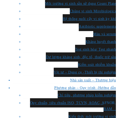
Môi trường vi sinh sẵn sử dụng Count Plate
Chủng vi sinh Mirobiologics
Hệ thống nuôi cấy vi sinh kỵ khí
Antibiotic supplements
Máu và serum
Kháng huyết thanh
Test sinh hóa/ Test nhanh
Dư lượng kháng sinh, độc tố, thuốc trừ sâu
Kiểm soát nhiễm khuẩn
Vật tư – Dụng cụ -Thiết bị thí nghiệm
Nhà sản xuất – Thương hiệu
Phương pháp – Quy trình -Hướng dẫn
Chỉ tiêu, phương pháp kiểm nghiệm
Quy chuẩn, tiêu chuẩn ISO, TCVN, AOAC, AFNOR,
BAM…
Kiến thức môi trường vi sinh