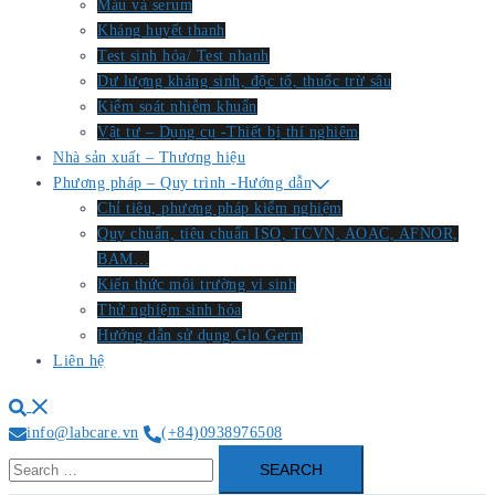
Máu và serum
Kháng huyết thanh
Test sinh hóa/ Test nhanh
Dư lượng kháng sinh, độc tố, thuốc trừ sâu
Kiểm soát nhiễm khuẩn
Vật tư – Dụng cụ -Thiết bị thí nghiệm
Nhà sản xuất – Thương hiệu
Phương pháp – Quy trình -Hướng dẫn
Chỉ tiêu, phương pháp kiểm nghiệm
Quy chuẩn, tiêu chuẩn ISO, TCVN, AOAC, AFNOR,
BAM…
Kiến thức môi trường vi sinh
Thử nghiệm sinh hóa
Hướng dẫn sử dụng Glo Germ
Liên hệ
Search
info@labcare.vn
(+84)0938976508
Search
for: