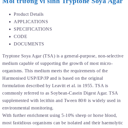
Môi trường vi sinh Tryptone Soya Agar
Product Details
APPLICATIONS
SPECIFICATIONS
CODE
DOCUMENTS
Tryptone Soya Agar (TSA) is a general-purpose, non-selective
medium capable of supporting the growth of most micro-
organisms. This medium meets the requirements of the
Harmonised USP/EP/JP and is based on the original
formulation described by Leavitt et al. in 1955. TSA is
commonly referred to as Soybean-Casein Digest Agar. TSA
supplemented with lecithin and Tween 80® is widely used in
environmental monitoring.
With further enrichment using 5-10% sheep or horse blood,
most fastidious organisms can be isolated and their haemolytic