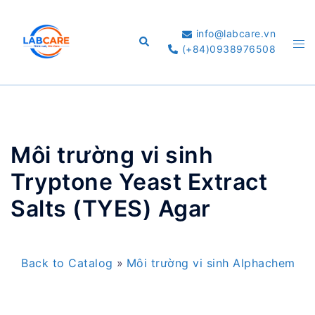
Skip
to
info@labcare.vn
Search
Tog
content
(+84)0938976508
me
Môi trường vi sinh
Tryptone Yeast Extract
Salts (TYES) Agar
Back to Catalog
Môi trường vi sinh Alphachem