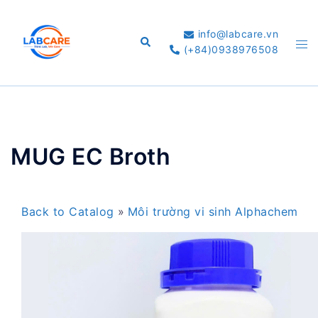
Skip
to
info@labcare.vn
Search
Tog
content
(+84)0938976508
me
MUG EC Broth
Back to Catalog
Môi trường vi sinh Alphachem