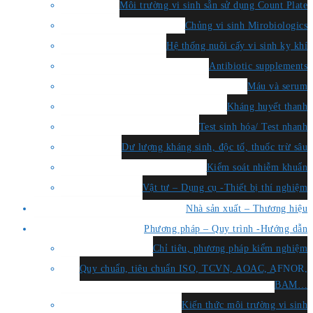
Môi trường vi sinh sẵn sử dụng Count Plate
Chủng vi sinh Mirobiologics
Hệ thống nuôi cấy vi sinh kỵ khí
Antibiotic supplements
Máu và serum
Kháng huyết thanh
Test sinh hóa/ Test nhanh
Dư lượng kháng sinh, độc tố, thuốc trừ sâu
Kiểm soát nhiễm khuẩn
Vật tư – Dụng cụ -Thiết bị thí nghiệm
Nhà sản xuất – Thương hiệu
Phương pháp – Quy trình -Hướng dẫn
Chỉ tiêu, phương pháp kiểm nghiệm
Quy chuẩn, tiêu chuẩn ISO, TCVN, AOAC, AFNOR,
BAM…
Kiến thức môi trường vi sinh