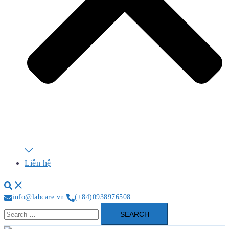
Liên hệ
Search
info@labcare.vn
(+84)0938976508
Search
for: