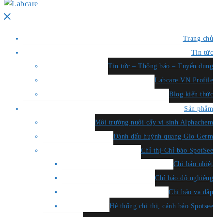
Close
menu
Trang chủ
Tin tức
Tin tức – Thông báo – Tuyển dụng
Labcare VN Profile
Blog kiến thức
Sản phẩm
Môi trường nuôi cấy vi sinh Alphachem
Đánh dấu huỳnh quang Glo Germ
Chỉ thị-Chỉ báo SpotSee
Chỉ báo nhiệt
Chỉ báo độ nghiêng
Chỉ báo va đập
Hệ thống chỉ thị, cảnh báo Spotsee