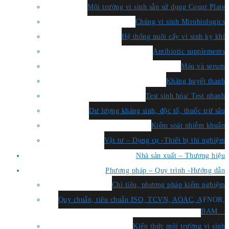
Môi trường vi sinh sẵn sử dụng Count Plate
Chủng vi sinh Mirobiologics
Hệ thống nuôi cấy vi sinh kỵ khí
Antibiotic supplements
Máu và serum
Kháng huyết thanh
Test sinh hóa/ Test nhanh
Dư lượng kháng sinh, độc tố, thuốc trừ sâu
Kiểm soát nhiễm khuẩn
Vật tư – Dụng cụ -Thiết bị thí nghiệm
Nhà sản xuất – Thương hiệu
Phương pháp – Quy trình -Hướng dẫn
Chỉ tiêu, phương pháp kiểm nghiệm
Quy chuẩn, tiêu chuẩn ISO, TCVN, AOAC, AFNOR,
BAM…
Kiến thức môi trường vi sinh