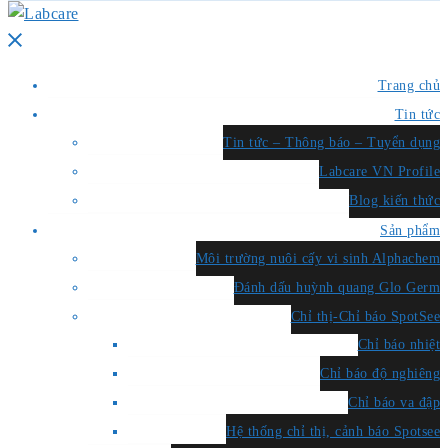
Close
menu
Trang chủ
Tin tức
Tin tức – Thông báo – Tuyển dụng
Labcare VN Profile
Blog kiến thức
Sản phẩm
Môi trường nuôi cấy vi sinh Alphachem
Đánh dấu huỳnh quang Glo Germ
Chỉ thị-Chỉ báo SpotSee
Chỉ báo nhiệt
Chỉ báo độ nghiêng
Chỉ báo va đập
Hệ thống chỉ thị, cảnh báo Spotsee