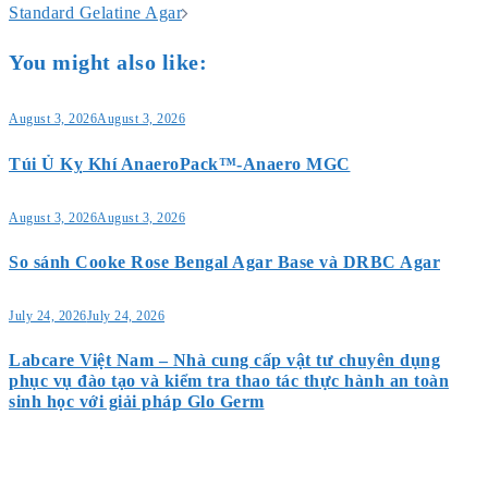
navigation
Standard Gelatine Agar
You might also like:
August 3, 2026
August 3, 2026
Túi Ủ Kỵ Khí AnaeroPack™-Anaero MGC
August 3, 2026
August 3, 2026
So sánh Cooke Rose Bengal Agar Base và DRBC Agar
July 24, 2026
July 24, 2026
Labcare Việt Nam – Nhà cung cấp vật tư chuyên dụng
phục vụ đào tạo và kiểm tra thao tác thực hành an toàn
sinh học với giải pháp Glo Germ