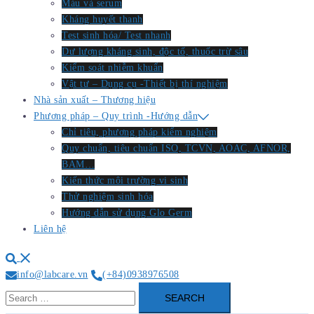
Máu và serum
Kháng huyết thanh
Test sinh hóa/ Test nhanh
Dư lượng kháng sinh, độc tố, thuốc trừ sâu
Kiểm soát nhiễm khuẩn
Vật tư – Dụng cụ -Thiết bị thí nghiệm
Nhà sản xuất – Thương hiệu
Phương pháp – Quy trình -Hướng dẫn
Chỉ tiêu, phương pháp kiểm nghiệm
Quy chuẩn, tiêu chuẩn ISO, TCVN, AOAC, AFNOR,
BAM…
Kiến thức môi trường vi sinh
Thử nghiệm sinh hóa
Hướng dẫn sử dụng Glo Germ
Liên hệ
Search
info@labcare.vn
(+84)0938976508
Search
for: