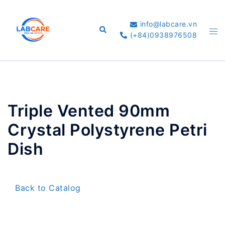
Skip
to
info@labcare.vn
Search
Tog
content
(+84)0938976508
me
Triple Vented 90mm
Crystal Polystyrene Petri
Dish
Back to Catalog