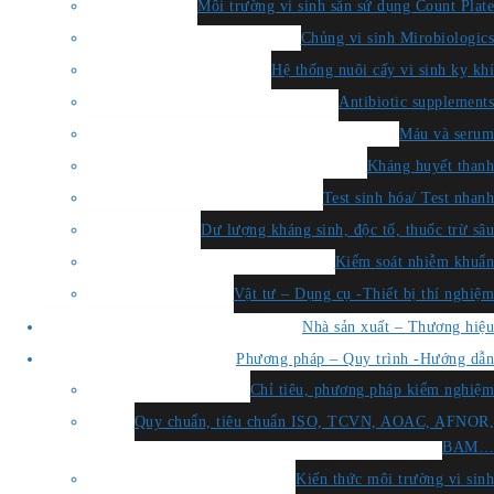
Môi trường vi sinh sẵn sử dụng Count Plate
Chủng vi sinh Mirobiologics
Hệ thống nuôi cấy vi sinh kỵ khí
Antibiotic supplements
Máu và serum
Kháng huyết thanh
Test sinh hóa/ Test nhanh
Dư lượng kháng sinh, độc tố, thuốc trừ sâu
Kiểm soát nhiễm khuẩn
Vật tư – Dụng cụ -Thiết bị thí nghiệm
Nhà sản xuất – Thương hiệu
Phương pháp – Quy trình -Hướng dẫn
Chỉ tiêu, phương pháp kiểm nghiệm
Quy chuẩn, tiêu chuẩn ISO, TCVN, AOAC, AFNOR,
BAM…
Kiến thức môi trường vi sinh