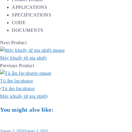
APPLICATIONS
SPECIFICATIONS
CODE
DOCUMENTS
Next Product
Máy khuấy từ gia nhiệt
Previous Product
Tủ ấm Incubator
Post
Tủ ấm Incubator
navigation
Máy khuấy từ gia nhiệt
You might also like:
August 3, 2026
August 3, 2026