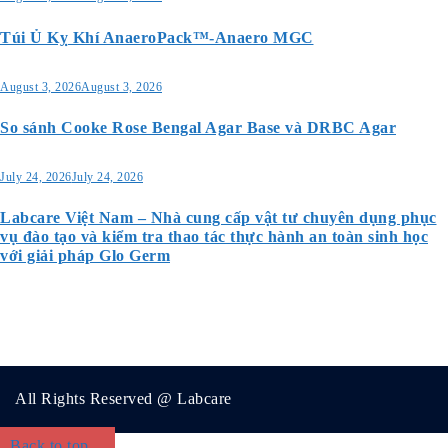
Túi Ủ Kỵ Khí AnaeroPack™-Anaero MGC
August 3, 2026
August 3, 2026
So sánh Cooke Rose Bengal Agar Base và DRBC Agar
July 24, 2026
July 24, 2026
Labcare Việt Nam – Nhà cung cấp vật tư chuyên dụng phục
vụ đào tạo và kiểm tra thao tác thực hành an toàn sinh học
với giải pháp Glo Germ
All Rights Reserved @ Labcare
Back to top