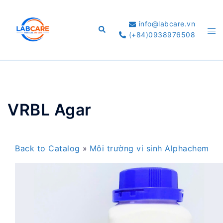
Skip
to
info@labcare.vn
Search
Tog
content
(+84)0938976508
me
VRBL Agar
Back to Catalog
Môi trường vi sinh Alphachem