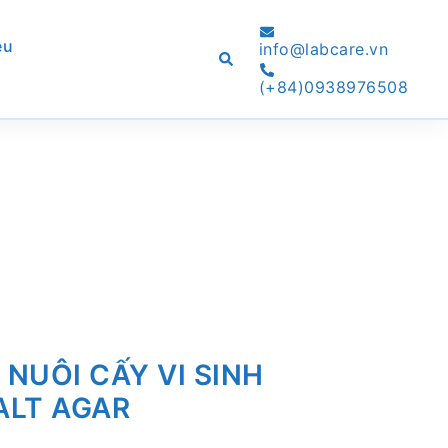
ệu
info@labcare.vn
Search
(+84)0938976508
NUÔI CẤY VI SINH
ALT AGAR