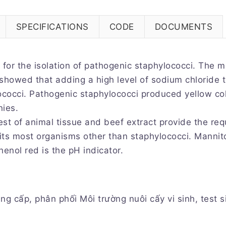
SPECIFICATIONS
CODE
DOCUMENTS
 for the isolation of pathogenic staphylococci. The
owed that adding a high level of sodium chloride 
lococci. Pathogenic staphylococci produced yellow c
nies.
est of animal tissue and beef extract provide the re
bits most organisms other than staphylococci. Mannit
enol red is the pH indicator.
g cấp, phân phối Môi trường nuôi cấy vi sinh, test s