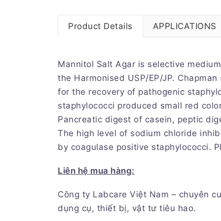
Product Details
APPLICATIONS
Mannitol Salt Agar is selective medium
the Harmonised USP/EP/JP. Chapman sh
for the recovery of pathogenic staphy
staphylococci produced small red colo
Pancreatic digest of casein, peptic dig
The high level of sodium chloride inhi
by coagulase positive staphylococci. Ph
Liên
hệ mua hàng:
Công ty Labcare Việt Nam – chuyên cun
dụng cụ, thiết bị, vật tư tiêu hao.